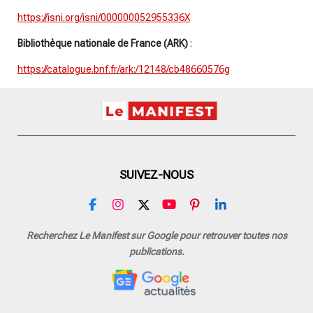
https://isni.org/isni/000000052955336X
Bibliothèque nationale de France (ARK)
:
https://catalogue.bnf.fr/ark:/12148/cb48660576g
SUIVEZ-NOUS
F
I
X
Y
P
L
a
n
o
i
i
c
s
u
n
n
Recherchez Le Manifest sur Google pour retrouver toutes nos
e
t
T
t
k
publications.
b
a
u
e
e
o
g
b
r
d
o
r
e
e
I
k
a
s
n
m
t