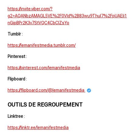
https://invite.viber.com/?
g2=AQANbzAMAGL5VE%2F0Vld%2B83wu9ThuI7%2FpUAEIi1
nGipBPr2K3v7StVQC4CbClZsYo
Tumblr
:
https://lemanifestmedia.tumblr.com/
Pinterest
:
https://pinterest.com/lemanifestmedia
Flipboard
:
https://flipboard.com/@lemanifestmedia
OUTILS DE REGROUPEMENT
Linktree
:
https://linktr.ee/lemanifestmedia