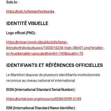
Solo.to
:
https://solo.to/lemanifestmedia
IDENTITÉ VISUELLE
Logo officiel (PNG)
:
https://primary.jwwb.nl/public/o/l/o/temp-
ibtrsekethdwduzkuoxo/1000016238-high-08jn01.png?enable-
io=true&enable=upscale&height=140&quality=70
IDENTIFIANTS ET RÉFÉRENCES OFFICIELLES
Le Manifest dispose de plusieurs identifiants institutionnels
reconnus au niveau national et international.
ISSN (International Standard Serial Number)
:
https://portal.issn.org/resource/ISSN/3099-0149
ISNI (International Standard Name Identifier)
: