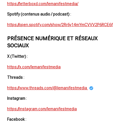
https://letterboxd.com/lemanifestmedia/
Spotify (contenus audio / podcast)
:
https://open.spotify.com/show/2Rr6y14mYmCVVV2P6RCE6f
PRÉSENCE NUMÉRIQUE ET RÉSEAUX
SOCIAUX
X (Twitter)
:
https://x.com/lemanifestmedia
Threads
:
https://www.threads.com/@lemanifestmedia
Instagram
:
https://instagram.com/lemanifestmedia
Facebook
: