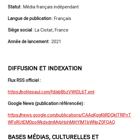
Statut
: Média français indépendant
Langue de publication
: Français
Siège social
: La Ciotat, France
Année de lancement
: 2021
DIFFUSION ET INDEXATION
Flux RSS officiel :
https://politepaul.com/fd/abBbzVWtDL6T.xml
Google News (publication référencée)
:
https://news.google.com/publications/CAAqKggKIiRDQklTRlFnT
WFoRUtEM0poWkdsdmMybHphMjltYlM1bWNpZ0FQAQ
BASES MÉDIAS, CULTURELLES ET