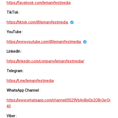
https://facebook.com/lemanifestmedia
TikTok
:
https://tiktok.com/@lemanifestmedia
YouTube
:
https://www.youtube.com/@lemanifestmedia
LinkedIn
:
https://linkedin.com/company/lemanifestmedia/
Telegram
:
https://t.me/lemanifestmedia
WhatsApp Channel
:
https://www.whatsapp.com/channel/0029VbAnBjyDp2QBy3xrQi
40
Viber
: