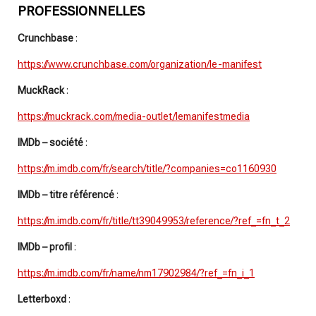
PROFESSIONNELLES
Crunchbase
:
https://www.crunchbase.com/organization/le-manifest
MuckRack
:
https://muckrack.com/media-outlet/lemanifestmedia
IMDb – société
:
https://m.imdb.com/fr/search/title/?companies=co1160930
IMDb – titre référencé
:
https://m.imdb.com/fr/title/tt39049953/reference/?ref_=fn_t_2
IMDb – profil
:
https://m.imdb.com/fr/name/nm17902984/?ref_=fn_i_1
Letterboxd
: