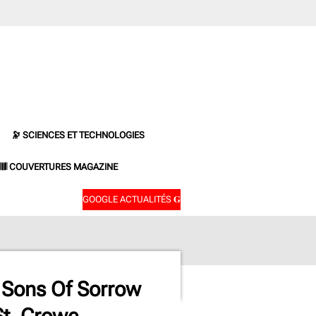
🔭 SCIENCES ET TECHNOLOGIES
𝄂𝄂𝄀𝄁𝄃𝄂𝄂𝄃 COUVERTURES MAGAZINE
GOOGLE ACTUALITÉS 𝐆
e Sons Of Sorrow
St. Crowe