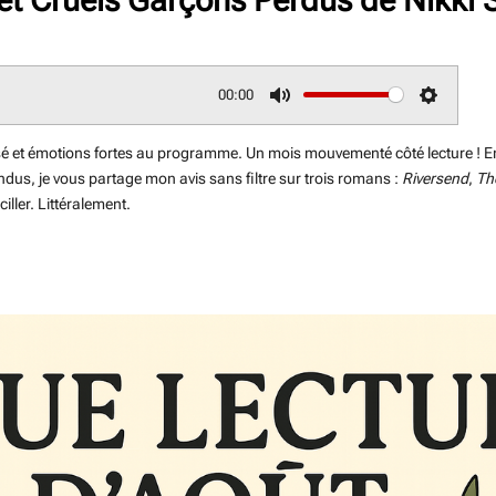
00:00
M
S
u
e
rsé et émotions fortes au programme. Un mois mouvementé côté lecture ! E
t
t
dus, je vous partage mon avis sans filtre sur trois romans :
Riversend
,
Th
e
t
ciller. Littéralement.
i
n
g
s