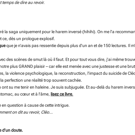
t temps de dire au revoir.
ré la saga uniquement pour le harem inversé (hihihi). On me l’a recommand
t ce, dès un prologue explosif.
que
que je n’avais pas ressentie depuis plus d'un an et de 150 lectures. Il 
vec des scènes de smut là où il faut. Et pour tout vous dire, j’ai même trouvé
r notre plus GRAND plaisir – car elle est menée avec une justesse et une br
es, la violence psychologique, la reconstruction, l’impact du suicide de Cléo
 à la perfection une réalité trop souvent cachée.
ont su me tenir en haleine. Je suis subjuguée. Et au-delà du harem inversé
stomac, au cœur et à l’âme,
lisez ce livre
.
 en question à cause de cette intrigue.
omment on dit au revoir, Cléo…
re d’un doute.