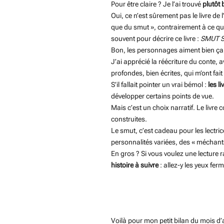
Pour être claire ? Je l’ai trouvé
plutôt 
Oui, ce n’est sûrement pas le livre de
que du smut », contrairement à ce qu
souvent pour décrire ce livre :
SMUT 
Bon, les personnages aiment bien ça, 
J’ai apprécié la réécriture du conte, 
profondes, bien écrites, qui m’ont fait 
S’il fallait pointer un vrai bémol :
les l
développer certains points de vue.
Mais c’est un choix narratif. Le livre 
construites.
Le smut, c’est cadeau pour les lectric
personnalités variées, des « méchants 
En gros ? Si vous voulez une lecture
histoire à suivre
: allez-y les yeux fe
Voilà pour mon petit bilan du mois d’a