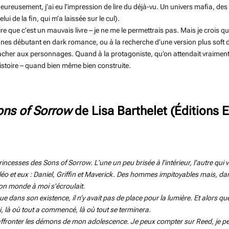
lheureusement, j’ai eu l’impression de lire du déjà-vu. Un univers mafia, d
lui de la fin, qui m’a laissée sur le cul).
 que c’est un mauvais livre – je ne me le permettrais pas. Mais je crois qu
nnes débutant en dark romance, ou à la recherche d’une version plus soft 
ttacher aux personnages. Quand à la protagoniste, qu’on attendait vraimen
’histoire – quand bien même bien construite.
ons of Sorrow
de Lisa Barthelet (Éditions El
incesses des Sons of Sorrow. L’une un peu brisée à l’intérieur, l’autre qui vo
éo et eux : Daniel, Griffin et Maverick. Des hommes impitoyables mais, dans l
on monde à moi s’écroulait.
que dans son existence, il n’y avait pas de place pour la lumière. Et alors qu
i, là où tout a commencé, là où tout se terminera.
 affronter les démons de mon adolescence. Je peux compter sur Reed, je p