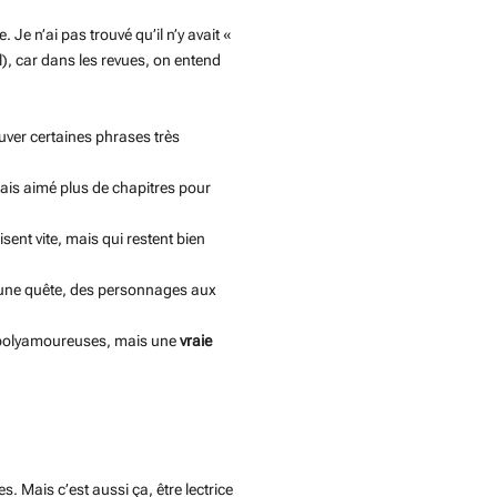
Je n’ai pas trouvé qu’il n’y avait «
l), car dans les revues, on entend
ouver certaines phrases très
aurais aimé plus de chapitres pour
isent vite, mais qui restent bien
 a une quête, des personnages aux
es polyamoureuses, mais une
vraie
. Mais c’est aussi ça, être lectrice