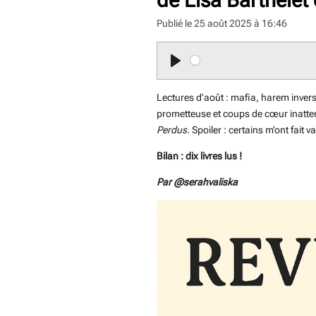
Publié le 25 août 2025 à 16:46
P
l
Lectures d’août : mafia, harem inve
a
prometteuse et coups de cœur inatten
y
Perdus
. Spoiler : certains m’ont fait va
Bilan : dix livres lus !
Par @serahvaliska