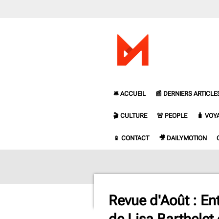
Passer
au
contenu
principal
🛎️ ACCUEIL
📰 DERNIERS ARTICLE
🎬 CULTURE
🚨 PEOPLE
🧳 VOY
📱 CONTACT
🎥 DAILYMOTION
Revue d'Août : En
de Lisa Barthelet