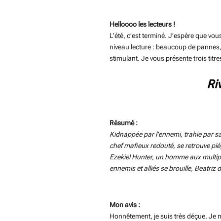
Helloooo les lecteurs !
L’été, c’est terminé. J’espère que vou
niveau lecture : beaucoup de pannes, 
stimulant. Je vous présente trois titr
Ri
Résumé :
Kidnappée par l'ennemi, trahie par sa 
chef mafieux redouté, se retrouve pié
Ezekiel Hunter, un homme aux multiples
ennemis et alliés se brouille, Beatriz d
Mon avis :
Honnêtement, je suis très déçue. Je n