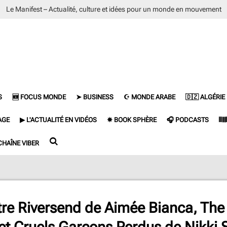
Le Manifest – Actualité, culture et idées pour un monde en mouvement
S
🆕 FOCUS MONDE
➤ BUSINESS
☪ MONDE ARABE
🇩🇿 ALGÉRIE
AGE
▶ L'ACTUALITÉ EN VIDÉOS
✵ BOOK SPHÈRE
🎧 PODCASTS
𝄃
CHAÎNE VIBER
tre Riversend de Aimée Bianca, Th
 et Cruels Garçons Perdus de Nikki 