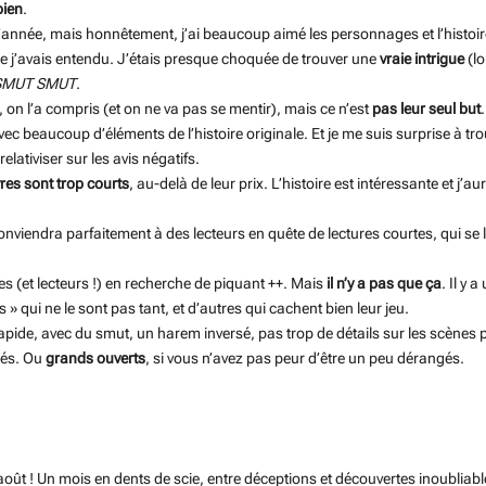
bien
.
 l’année, mais honnêtement, j’ai beaucoup aimé les personnages et l’histoire. 
e j’avais entendu. J’étais presque choquée de trouver une
vraie intrigue
(lo
SMUT SMUT
.
on l’a compris (et on ne va pas se mentir), mais ce n’est
pas leur seul but
.
avec beaucoup d’éléments de l’histoire originale. Et je me suis surprise à tr
relativiser sur les avis négatifs.
ivres sont trop courts
, au-delà de leur prix. L’histoire est intéressante et j’
conviendra parfaitement à des lecteurs en quête de lectures courtes, qui se l
es (et lecteurs !) en recherche de piquant ++. Mais
il n’y a pas que ça
. Il y
» qui ne le sont pas tant, et d’autres qui cachent bien leur jeu.
 rapide, avec du smut, un harem inversé, pas trop de détails sur les scèn
rmés. Ou
grands ouverts
, si vous n’avez pas peur d’être un peu dérangés.
oût ! Un mois en dents de scie, entre déceptions et découvertes inoubliables