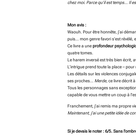
chez moi. Parce qu’il est temps… Il es
Mon avis :
Waouh. Pour être honnête, j’ai démar
puis… mon genre favori s’est révélé, e
Ce livre a une
profondeur psychologi
quatre tomes.
Le harem inversé est très bien écrit, a
L’intrigue prend toute la place – pou
Les détails sur les violences conjugal
ses proches…
Merde
, ce livre décrit
Tous les personnages sans exception 
capable de vous mettre un coup à l’e
Franchement, j’ai remis ma propre vie
Maintenant, j’ai une petite idée de c
Si je devais le noter : 6/5. Sans l’omb