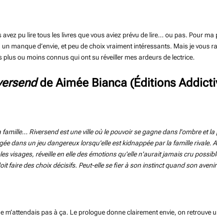
s avez pu lire tous les livres que vous aviez prévu de lire… ou pas. Pour m
un manque d’envie, et peu de choix vraiment intéressants. Mais je vous ras
es plus ou moins connus qui ont su réveiller mes ardeurs de lectrice.
versend
de Aimée Bianca (Éditions Addicti
famille... Riversend est une ville où le pouvoir se gagne dans l'ombre et la 
gée dans un jeu dangereux lorsqu'elle est kidnappée par la famille rivale. 
 visages, réveille en elle des émotions qu'elle n'aurait jamais cru possible
oit faire des choix décisifs. Peut-elle se fier à son instinct quand son avenir
e m’attendais pas à ça. Le prologue donne clairement envie, on retrouve u