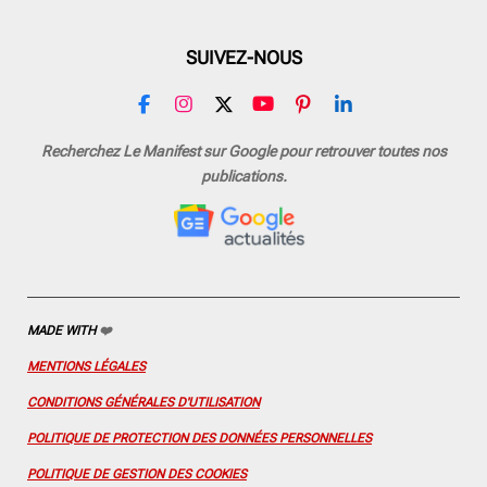
SUIVEZ-NOUS
F
I
X
Y
P
L
a
n
o
i
i
c
s
u
n
n
Recherchez Le Manifest sur Google pour retrouver toutes nos
e
t
T
t
k
publications.
b
a
u
e
e
o
g
b
r
d
o
r
e
e
I
k
a
s
n
m
t
MADE WITH
❤️
MENTIONS LÉGALES
CONDITIONS GÉNÉRALES D'UTILISATION
POLITIQUE DE PROTECTION DES DONNÉES PERSONNELLES
POLITIQUE DE GESTION DES COOKIES