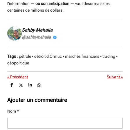
l’information —
ou son anticipation
— vaut désormais des
centaines de millions de dollars.
Sahby Mehalla
@sahbymehalla
Tags
: pétrole • détroit d’Ormuz • marchés financiers • trading •
géopolitique
«
Précédent
Suivant
»
P
P
P
P
a
a
a
a
r
r
r
r
t
t
t
t
Ajouter un commentaire
a
a
a
a
g
g
g
g
Nom *
e
e
e
e
r
r
r
r