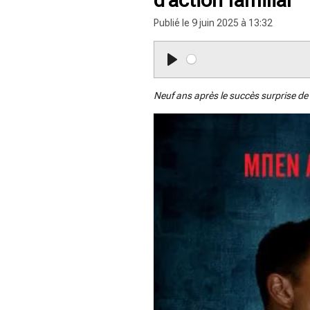
Publié le 9 juin 2025 à 13:32
P
l
Neuf ans après le succès surprise de 
a
y