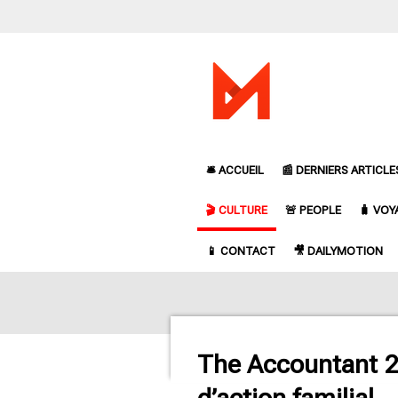
Passer
au
contenu
principal
🛎️ ACCUEIL
📰 DERNIERS ARTICLE
🎬 CULTURE
🚨 PEOPLE
🧳 VOY
📱 CONTACT
🎥 DAILYMOTION
The Accountant 2 :
d’action familial