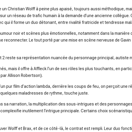
un Christian Wolff à peine plus apaisé, toujours aussi méthodique, mai
 sur un réseau de trafic humain à la demande d’une ancienne collègue. C
c qui il forme un duo détonant, entre rivalité fratricide et tendresse mal
s, humour noir et scènes plus émotionnelles, notamment dans la manière
e reconnecter. Le tout porté par une mise en scène nerveuse de Gavin 
 2 reste sa représentation nuancée du personnage principal, autiste ma
hés, mais il offre à Affleck l’un de ses rôles les plus touchants, en part
par Allison Robertson).
’un pur film d’action lambda, derrière les coups de feu, on perçoit une réf
ré quelques maladresses de rythme, touche juste.
ans sa narration, la multiplication des sous-intrigues et des personnag
omplexifie inutilement l’intrigue principale. Certains choix scénaristiq
ver Wolff et Brax, et de ce côté-là, le contrat est rempli. Leur duo foncti