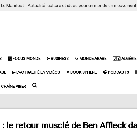
Le Manifest – Actualité, culture et idées pour un monde en mouvement
S
🆕 FOCUS MONDE
➤ BUSINESS
☪ MONDE ARABE
🇩🇿 ALGÉRIE
AGE
▶ L'ACTUALITÉ EN VIDÉOS
✵ BOOK SPHÈRE
🎧 PODCASTS

CHAÎNE VIBER
 le retour musclé de Ben Affleck dan