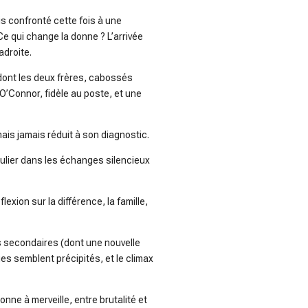
s confronté cette fois à une
e qui change la donne ? L’arrivée
adroite.
 dont les deux frères, cabossés
O’Connor, fidèle au poste, et une
is jamais réduit à son diagnostic.
iculier dans les échanges silencieux
lexion sur la différence, la famille,
es secondaires (dont une nouvelle
ues semblent précipités, et le climax
onne à merveille, entre brutalité et