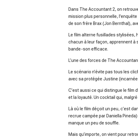
Dans The Accountant 2, on retrouve 
mission plus personnelle, l'enquête
de son frère Brax (Jon Bernthal), ave
Le film alterne fusillades stylisée
chacun à leur façon, apprennent à s
bande-son efficace.
L’une des forces de The Accountant
Le scénario n’évite pas tous les clic
avec sa protégée Justine (incarnée 
C’est aussi ce qui distingue le film d
et la loyauté. Un cocktail qui, malg
Là où le film déçoit un peu, c’est d
recrue campée par Daniella Pineda) c
manque un peu de souffle.
Mais qu’importe, on vient pour retrou