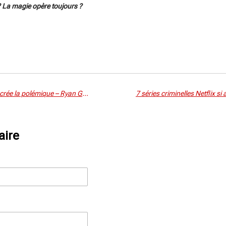
? La magie opère toujours ?
Marvel : un nouveau Black Panther crée la polémique – Ryan Gosling dans le viseur des fans ?
aire