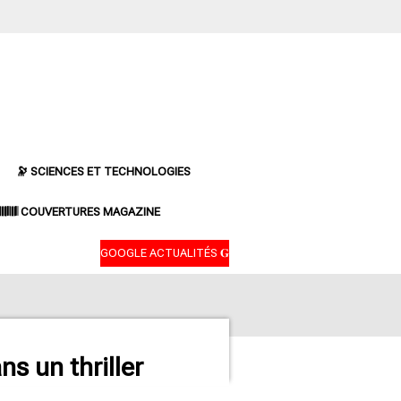
🔭 SCIENCES ET TECHNOLOGIES
𝄃𝄂𝄂𝄀𝄁𝄃𝄂𝄂𝄃 COUVERTURES MAGAZINE
GOOGLE ACTUALITÉS 𝐆
s un thriller