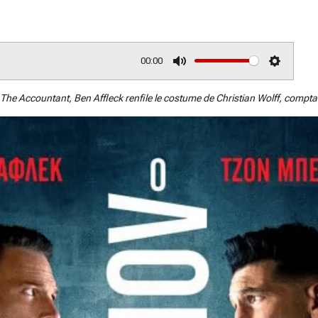
00:00
M
S
u
e
The Accountant, Ben Affleck renfile le costume de Christian Wolff, comptabl
t
t
e
t
i
n
g
s