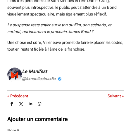
films très personnels de Sam Mendes et l’ère Daniel Craig,
souvent plus introspective, le public peut s’attendre à un Bond
visuellement spectaculaire, mais également plus réflexif.
Le suspense reste entier sur le ton du film, son scénario, et
surtout, qui incarnera le prochain James Bond ?
Une chose est sûre, Villeneuve promet de faire exploser les codes,
tout en restant fidèle à l’âme de la franchise.
Le Manifest
@lemanifestmedia
«
Précédent
Suivant
»
P
P
P
P
a
a
a
a
r
r
r
r
t
t
t
t
Ajouter un commentaire
a
a
a
a
g
g
g
g
Nom *
e
e
e
e