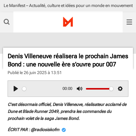
Le Manifest – Actualité, culture et idées pour un monde en mouvement
Passer
au
contenu
principal
Denis Villeneuve réalisera le prochain James
Bond : une nouvelle ère s’ouvre pour 007
Publié le 26 juin 2025 à 13:51
00:00
P
M
S
l
u
e
C’est désormais officiel, Denis Villeneuve, réalisateur acclamé de
a
t
t
Dune et Blade Runner 2049, prendra les commandes du
y
e
t
prochain volet de la saga James Bond.
i
ÉCRIT PAR : @radiosiskofm
n