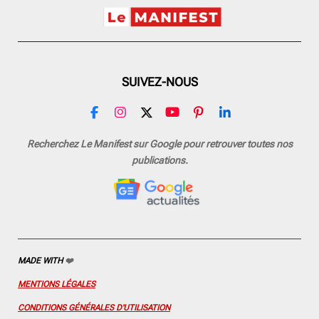
SUIVEZ-NOUS
F
I
X
Y
P
L
a
n
o
i
i
c
s
u
n
n
Recherchez Le Manifest sur Google pour retrouver toutes nos
e
t
T
t
k
publications.
b
a
u
e
e
o
g
b
r
d
o
r
e
e
I
k
a
s
n
m
t
MADE WITH
❤️
MENTIONS LÉGALES
CONDITIONS GÉNÉRALES D'UTILISATION