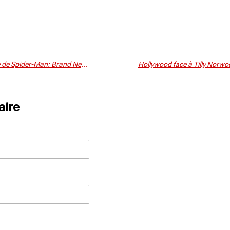
Tom Holland blessé sur le tournage de Spider-Man: Brand New Day — le film en pause, Sony et Marvel en réunion de crise
aire