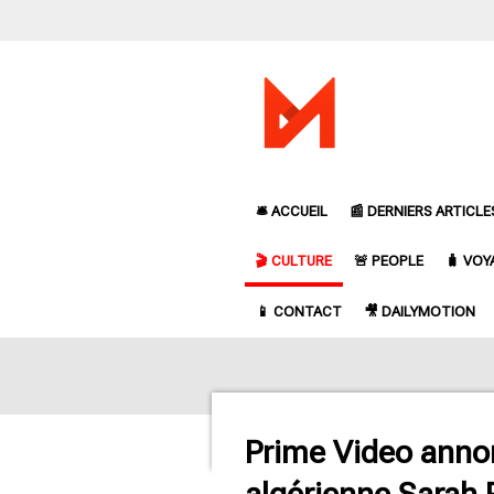
Passer
au
contenu
principal
🛎️ ACCUEIL
📰 DERNIERS ARTICLE
🎬 CULTURE
🚨 PEOPLE
🧳 VOY
📱 CONTACT
🎥 DAILYMOTION
Prime Video annon
algérienne Sarah 