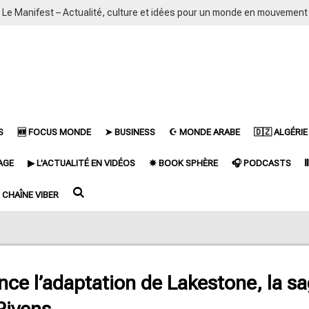
Le Manifest – Actualité, culture et idées pour un monde en mouvement
S
🆕 FOCUS MONDE
➤ BUSINESS
☪ MONDE ARABE
🇩🇿 ALGÉRIE
AGE
▶ L'ACTUALITÉ EN VIDÉOS
✵ BOOK SPHÈRE
🎧 PODCASTS

CHAÎNE VIBER
ce l’adaptation de Lakestone, la sa
Rivens