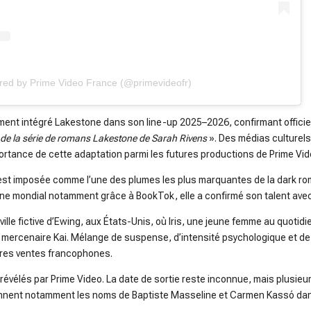
red by Prime Video France (@primevideofr)
ment intégré Lakestone dans son line-up 2025–2026, confirmant officiel
de la série de romans Lakestone de Sarah Rivens
». Des médias culturels
mportance de cette adaptation parmi les futures productions de Prime Vid
 s’est imposée comme l’une des plumes les plus marquantes de la dark 
 mondial notamment grâce à BookTok, elle a confirmé son talent avec
ville fictive d’Ewing, aux États-Unis, où Iris, une jeune femme au quotidie
x mercenaire Kai. Mélange de suspense, d’intensité psychologique et d
ures ventes francophones.
 révélés par Prime Video. La date de sortie reste inconnue, mais plusieur
nent notamment les noms de Baptiste Masseline et Carmen Kassó dans l