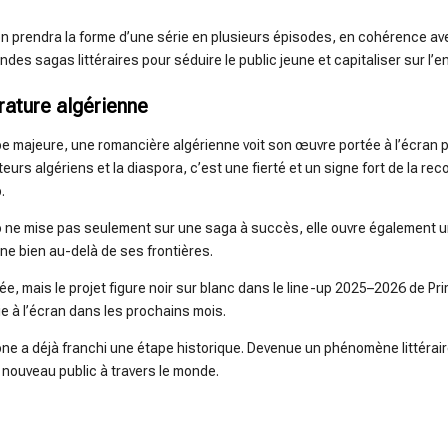
on prendra la forme d’une série en plusieurs épisodes, en cohérence av
ndes sagas littéraires pour séduire le public jeune et capitaliser sur 
érature algérienne
 majeure, une romancière algérienne voit son œuvre portée à l’écran p
eurs algériens et la diaspora, c’est une fierté et un signe fort de la r
.
 ne mise pas seulement sur une saga à succès, elle ouvre également un
e bien au-delà de ses frontières.
e, mais le projet figure noir sur blanc dans le line-up 2025–2026 de P
vie à l’écran dans les prochains mois.
one a déjà franchi une étape historique. Devenue un phénomène littérair
nouveau public à travers le monde.