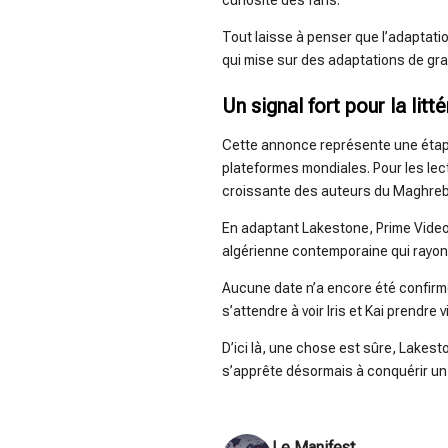
curiosité des fans.
Tout laisse à penser que l’adaptati
qui mise sur des adaptations de gra
Un signal fort pour la litt
Cette annonce représente une étape
plateformes mondiales. Pour les lect
croissante des auteurs du Maghreb
En adaptant Lakestone, Prime Video
algérienne contemporaine qui rayonn
Aucune date n’a encore été confirmé
s’attendre à voir Iris et Kai prendre 
D’ici là, une chose est sûre, Lakest
s’apprête désormais à conquérir un 
Le Manifest