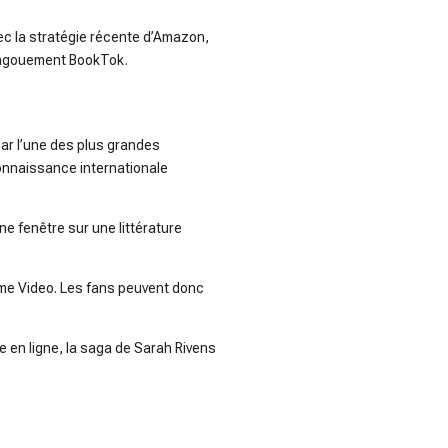
ec la stratégie récente d’Amazon,
l’engouement BookTok.
ar l’une des plus grandes
econnaissance internationale
e fenêtre sur une littérature
rime Video. Les fans peuvent donc
e en ligne, la saga de Sarah Rivens