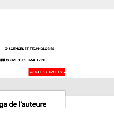
🔭 SCIENCES ET TECHNOLOGIES
𝄃𝄂𝄂𝄀𝄁𝄃𝄂𝄂𝄃 COUVERTURES MAGAZINE
GOOGLE ACTUALITÉS 𝐆
ga de l’auteure