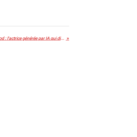
Hollywood face à Tilly Norwood : l’actrice générée par IA qui divise le cinéma
»