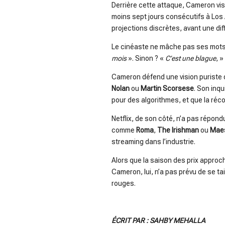
Derrière cette attaque, Cameron vis
moins sept jours consécutifs à Los 
projections discrètes, avant une dif
Le cinéaste ne mâche pas ses mots : s
mois
». Sinon ? «
C’est une blague
, 
Cameron défend une vision puriste d
Nolan
ou
Martin Scorsese
. Son inq
pour des algorithmes, et que la r
Netflix, de son côté, n’a pas répond
comme
Roma
,
The Irishman
ou
Mae
streaming dans l’industrie.
Alors que la saison des prix approch
Cameron, lui, n’a pas prévu de se tair
rouges.
ÉCRIT PAR : SAHBY MEHALLA