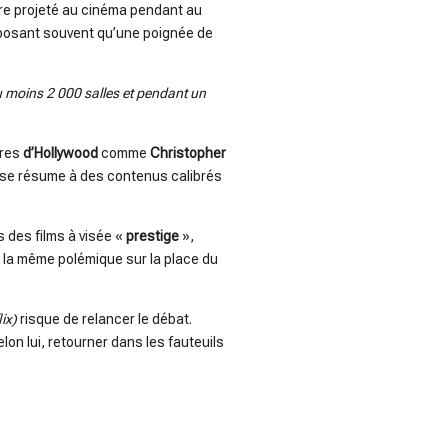
tre projeté au cinéma pendant au
roposant souvent qu’une poignée de
u moins 2 000 salles et pendant un
ures
d’Hollywood
comme
Christopher
e se résume à des contenus calibrés
s des films à visée «
prestige
»,
 la même polémique sur la place du
lix)
risque de relancer le débat.
elon lui, retourner dans les fauteuils