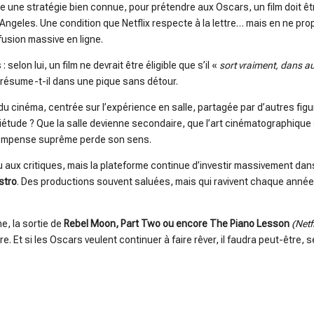
e une stratégie bien connue, pour prétendre aux Oscars, un film doit ê
Angeles. Une condition que Netflix respecte à la lettre… mais en ne p
fusion massive en ligne.
elon lui, un film ne devrait être éligible que s’il «
sort vraiment, dans a
» résume-t-il dans une pique sans détour.
u cinéma, centrée sur l’expérience en salle, partagée par d’autres fig
uiétude ? Que la salle devienne secondaire, que l’art cinématographiqu
écompense suprême perde son sens.
u aux critiques, mais la plateforme continue d’investir massivement dan
stro
. Des productions souvent saluées, mais qui ravivent chaque année
e, la sortie de
Rebel Moon, Part Two ou encore The Piano Lesson
(Netf
e. Et si les Oscars veulent continuer à faire rêver, il faudra peut-être, s