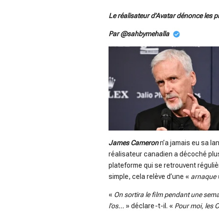
Le réalisateur d’Avatar dénonce les p
Par @sahbymehalla
James Cameron
n’a jamais eu sa l
réalisateur canadien a décoché plu
plateforme qui se retrouvent réguliè
simple, cela relève d’une «
arnaque
«
On sortira le film pendant une sema
l’os…
» déclare-t-il. «
Pour moi, les Os