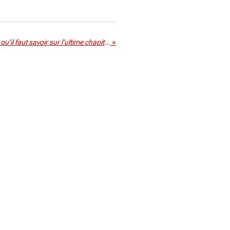
Stranger Things saison 5 : ce qu’il faut savoir sur l’ultime chapitre de la série culte
»