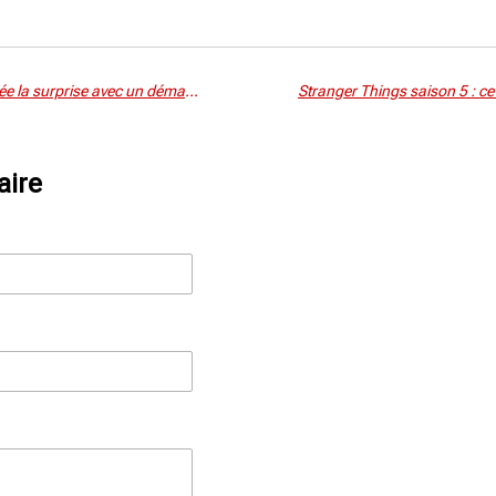
Box-office : “Now You See Me 3” crée la surprise avec un démarrage à 21–24 M$, tandis que “The Running Man” patine
aire