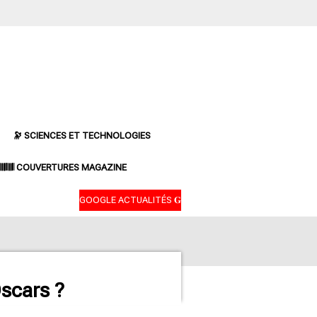
🔭 SCIENCES ET TECHNOLOGIES
𝄃𝄂𝄂𝄀𝄁𝄃𝄂𝄂𝄃 COUVERTURES MAGAZINE
GOOGLE ACTUALITÉS 𝐆
scars ?