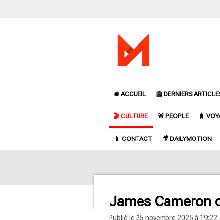
Passer
au
contenu
principal
🛎️ ACCUEIL
📰 DERNIERS ARTICLE
🎬 CULTURE
🚨 PEOPLE
🧳 VOY
📱 CONTACT
🎥 DAILYMOTION
James Cameron ch
Publié le 25 novembre 2025 à 19:22