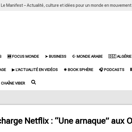
Le Manifest – Actualité, culture et idées pour un monde en mouvement
S
🆕 FOCUS MONDE
➤ BUSINESS
☪ MONDE ARABE
🇩🇿 ALGÉRIE
AGE
▶ L'ACTUALITÉ EN VIDÉOS
✵ BOOK SPHÈRE
🎧 PODCASTS

CHAÎNE VIBER
arge Netflix : “Une arnaque” aux O