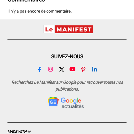
Il n'y a pas encore de commentaire.
SUIVEZ-NOUS
F
I
X
Y
P
L
a
n
o
i
i
c
s
u
n
n
Recherchez Le Manifest sur Google pour retrouver toutes nos
e
t
T
t
k
publications.
b
a
u
e
e
o
g
b
r
d
o
r
e
e
I
k
a
s
n
m
t
MADE WITH
❤️