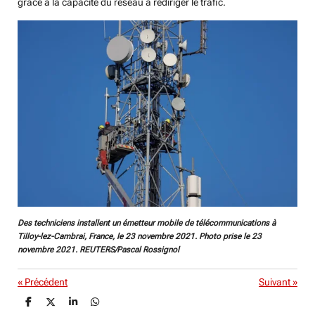
grâce à la capacité du réseau à rediriger le trafic.
Des techniciens installent un émetteur mobile de télécommunications à
Tilloy-lez-Cambrai, France, le 23 novembre 2021. Photo prise le 23
novembre 2021. REUTERS/Pascal Rossignol
«
Précédent
Suivant
»
P
P
P
P