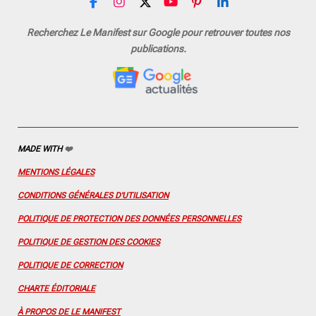
F
I
X
Y
P
L
a
n
o
i
i
c
s
u
n
n
Recherchez Le Manifest sur Google pour retrouver toutes nos
e
t
T
t
k
publications.
b
a
u
e
e
o
g
b
r
d
o
r
e
e
I
k
a
s
n
m
t
MADE WITH
❤️
MENTIONS LÉGALES
CONDITIONS GÉNÉRALES D'UTILISATION
POLITIQUE DE PROTECTION DES DONNÉES PERSONNELLES
POLITIQUE DE GESTION DES COOKIES
POLITIQUE DE CORRECTION
CHARTE ÉDITORIALE
À PROPOS DE LE MANIFEST