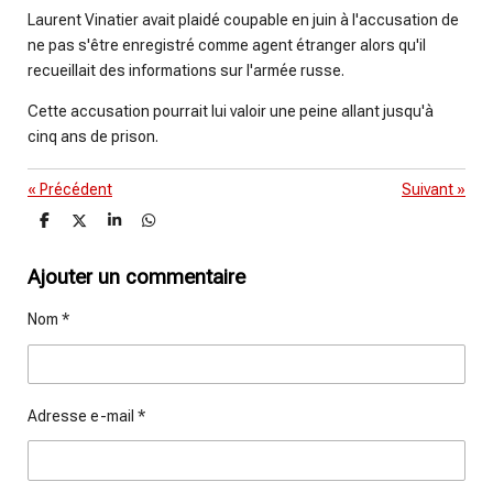
Laurent Vinatier avait plaidé coupable en juin à l'accusation de
ne pas s'être enregistré comme agent étranger alors qu'il
recueillait des informations sur l'armée russe.
Cette accusation pourrait lui valoir une peine allant jusqu'à
cinq ans de prison.
«
Précédent
Suivant
»
P
P
P
P
a
a
a
a
r
r
r
r
t
t
t
t
Ajouter un commentaire
a
a
a
a
g
g
g
g
Nom *
e
e
e
e
r
r
r
r
Adresse e-mail *