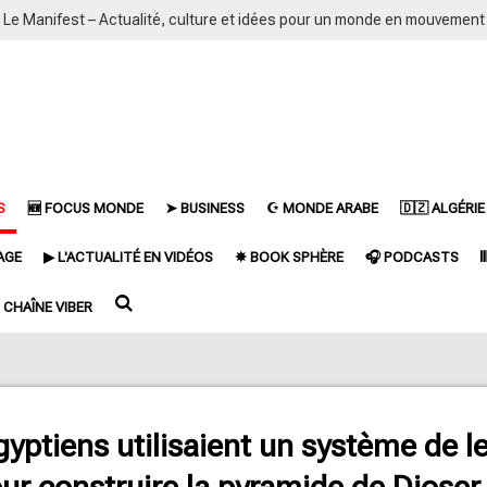
Le Manifest – Actualité, culture et idées pour un monde en mouvement
S
🆕 FOCUS MONDE
➤ BUSINESS
☪ MONDE ARABE
🇩🇿 ALGÉRIE
AGE
▶ L'ACTUALITÉ EN VIDÉOS
✵ BOOK SPHÈRE
🎧 PODCASTS

CHAÎNE VIBER
gyptiens utilisaient un système de 
ur construire la pyramide de Djoser 