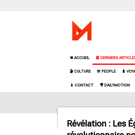
Passer
au
contenu
principal
🛎️ ACCUEIL
📰 DERNIERS ARTICLE
🎬 CULTURE
🚨 PEOPLE
🧳 VOY
📱 CONTACT
🎥 DAILYMOTION
Révélation : Les É
révolutionnaire po