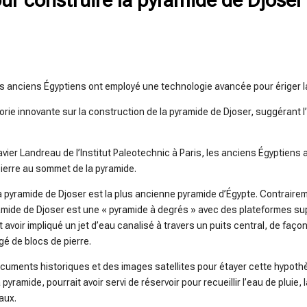
s anciens Égyptiens ont employé une technologie avancée pour ériger l
ie innovante sur la construction de la pyramide de Djoser, suggérant l’
Xavier Landreau de l’Institut Paleotechnic à Paris, les anciens Égyptien
pierre au sommet de la pyramide.
 la pyramide de Djoser est la plus ancienne pyramide d’Égypte. Contrair
ramide de Djoser est une « pyramide à degrés » avec des plateformes 
avoir impliqué un jet d’eau canalisé à travers un puits central, de façon
gé de blocs de pierre.
ments historiques et des images satellites pour étayer cette hypothès
yramide, pourrait avoir servi de réservoir pour recueillir l’eau de pluie, l
aux.