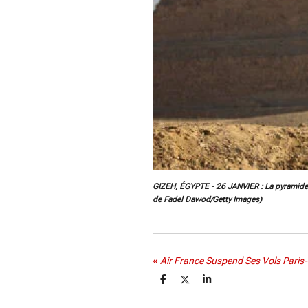
GIZEH, ÉGYPTE - 26 JANVIER : La pyramide d
de Fadel Dawod/Getty Images)
«
P
P
P
a
a
a
r
r
r