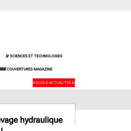
🔭 SCIENCES ET TECHNOLOGIES
𝄃𝄂𝄂𝄀𝄁𝄃𝄂𝄂𝄃 COUVERTURES MAGAZINE
GOOGLE ACTUALITÉS 𝐆
levage hydraulique
!