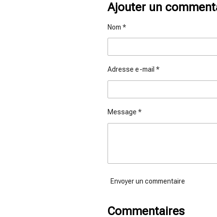
t
t
t
Ajouter un comment
a
a
a
g
g
g
e
e
e
Nom *
r
r
r
Adresse e-mail *
Message *
Envoyer un commentaire
Commentaires