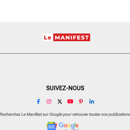
SUIVEZ-NOUS
F
I
X
Y
P
L
a
n
o
i
i
c
s
u
n
n
Recherchez Le Manifest sur Google pour retrouver toutes nos publications
e
t
T
t
k
b
a
u
e
e
o
g
b
r
d