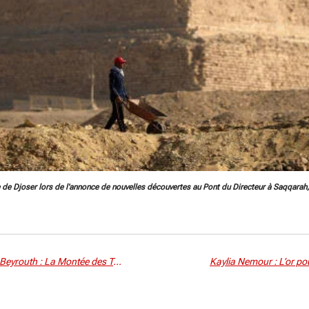
e Djoser lors de l'annonce de nouvelles découvertes au Pont du Directeur à Saqqarah, 
Air France Suspend Ses Vols Paris-Beyrouth : La Montée des Tensions au Moyen-Orient en Cause
Kaylia Nemour : L’or pou