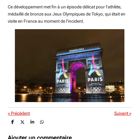
Ce développement met fin à un épisode délicat pour l'athlète,
médaillé de bronze aux Jeux Olympiques de Tokyo, qui était en
visite en France au moment de l'incident.
«
Précédent
Suivant
»
P
P
P
P
a
a
a
a
r
r
r
r
t
t
t
t
Ajouter un commentaire