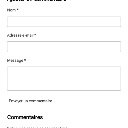
a
a
a
a
g
g
g
g
Nom *
e
e
e
e
r
r
r
r
Adresse e-mail *
Message *
Envoyer un commentaire
Commentaires