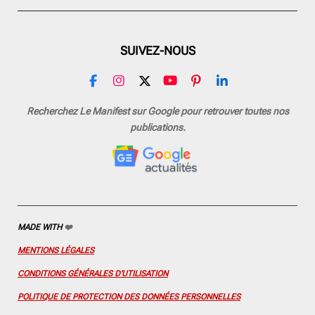
SUIVEZ-NOUS
F
I
X
Y
P
L
a
n
o
i
i
c
s
u
n
n
Recherchez Le Manifest sur Google pour retrouver toutes nos
e
t
T
t
k
publications.
b
a
u
e
e
o
g
b
r
d
o
r
e
e
I
k
a
s
n
m
t
MADE WITH
❤️
MENTIONS LÉGALES
CONDITIONS GÉNÉRALES D'UTILISATION
POLITIQUE DE PROTECTION DES DONNÉES PERSONNELLES