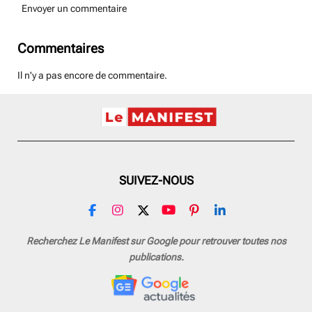
Envoyer un commentaire
Commentaires
Il n'y a pas encore de commentaire.
SUIVEZ-NOUS
F
I
X
Y
P
L
a
n
o
i
i
c
s
u
n
n
Recherchez Le Manifest sur Google pour retrouver toutes nos
e
t
T
t
k
publications.
b
a
u
e
e
o
g
b
r
d
o
r
e
e
I
k
a
s
n
m
t