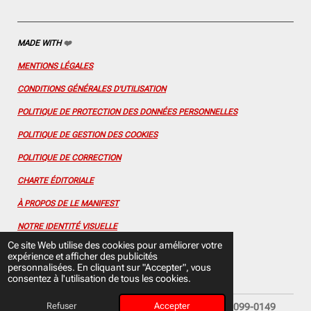
MADE WITH
❤️
MENTIONS LÉGALES
CONDITIONS GÉNÉRALES D'UTILISATION
POLITIQUE DE PROTECTION DES DONNÉES PERSONNELLES
POLITIQUE DE GESTION DES COOKIES
POLITIQUE DE CORRECTION
CHARTE ÉDITORIALE
À PROPOS DE LE MANIFEST
NOTRE IDENTITÉ VISUELLE
Ce site Web utilise des cookies pour améliorer votre
CONTACTEZ-NOUS
expérience et afficher des publicités
personnalisées. En cliquant sur "Accepter", vous
FLUX RSS
consentez à l'utilisation de tous les cookies.
Refuser
Accepter
© 2025 Le Manifest depuis 2021 - ISSN (en ligne) 3099-0149