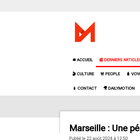
Passer
au
contenu
principal
🛎️ ACCUEIL
📰 DERNIERS ARTICLE
🎬 CULTURE
🚨 PEOPLE
🧳 VOY
📱 CONTACT
🎥 DAILYMOTION
Marseille : Une pé
Publié le 22 août 2024 à 12:50