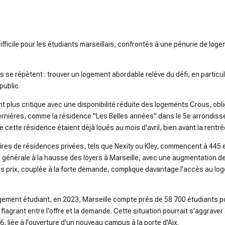
ifficile pour les étudiants marseillais, confrontés à une pénurie de lo
 se répètent : trouver un logement abordable relève du défi, en particu
public.
nt plus critique avec une disponibilité réduite des logements Crous, obl
ernières, comme la résidence "Les Belles années" dans le 5e arrondiss
 cette résidence étaient déjà loués au mois d'avril, bien avant la rentré
aires de résidences privées, tels que Nexity ou Kley, commencent à 445
e générale à la hausse des loyers à Marseille, avec une augmentation 
es prix, couplée à la forte demande, complique davantage l'accès au lo
 logement étudiant, en 2023, Marseille compte près de 58 700 étudiants
flagrant entre l'offre et la demande. Cette situation pourrait s'aggraver
, liée à l'ouverture d'un nouveau campus à la porte d'Aix.