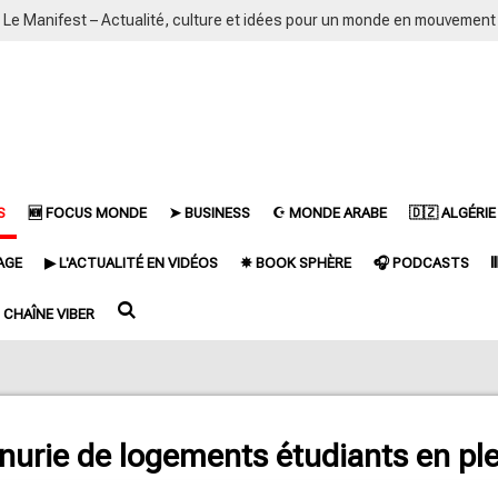
Le Manifest – Actualité, culture et idées pour un monde en mouvement
S
🆕 FOCUS MONDE
➤ BUSINESS
☪ MONDE ARABE
🇩🇿 ALGÉRIE
AGE
▶ L'ACTUALITÉ EN VIDÉOS
✵ BOOK SPHÈRE
🎧 PODCASTS

CHAÎNE VIBER
nurie de logements étudiants en ple