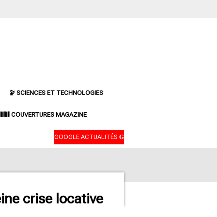
🔭 SCIENCES ET TECHNOLOGIES
𝄃𝄂𝄂𝄀𝄁𝄃𝄂𝄂𝄃 COUVERTURES MAGAZINE
GOOGLE ACTUALITÉS 𝐆
ine crise locative