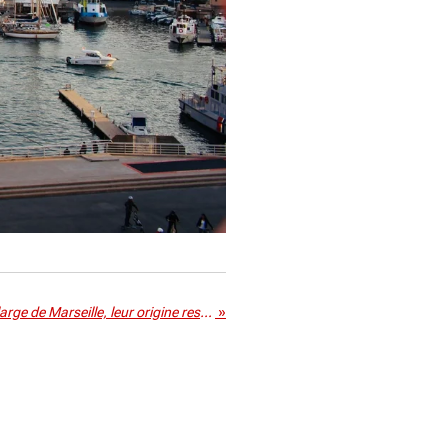
Des ossements retrouvés au large de Marseille, leur origine reste incertaine
»