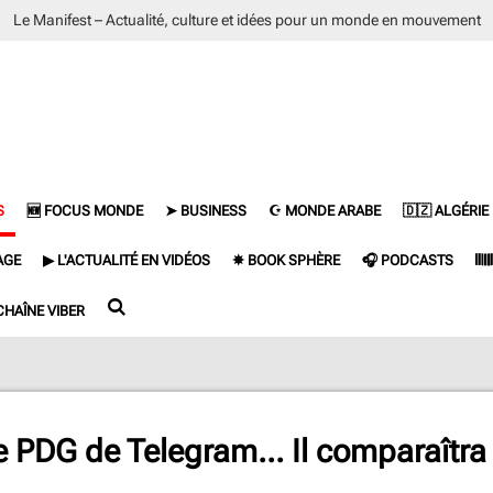
Le Manifest – Actualité, culture et idées pour un monde en mouvement
S
🆕 FOCUS MONDE
➤ BUSINESS
☪ MONDE ARABE
🇩🇿 ALGÉRIE
AGE
▶ L'ACTUALITÉ EN VIDÉOS
✵ BOOK SPHÈRE
🎧 PODCASTS
𝄃
CHAÎNE VIBER
e PDG de Telegram... Il comparaîtra 