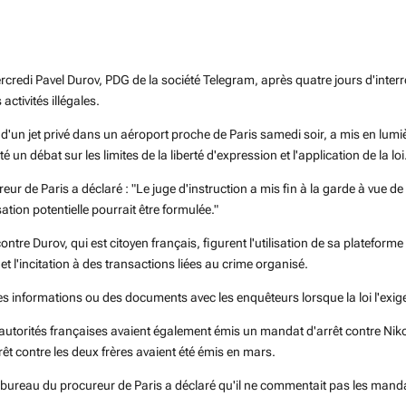
ercredi Pavel Durov, PDG de la société Telegram, après quatre jours d'inte
activités illégales.
 d'un jet privé dans un aéroport proche de Paris samedi soir, a mis en lumi
 un débat sur les limites de la liberté d'expression et l'application de la loi
de Paris a déclaré : "Le juge d'instruction a mis fin à la garde à vue de
ation potentielle pourrait être formulée."
ontre Durov, qui est citoyen français, figurent l'utilisation de sa plateform
 et l'incitation à des transactions liées au crime organisé.
s informations ou des documents avec les enquêteurs lorsque la loi l'exige
s autorités françaises avaient également émis un mandat d'arrêt contre Nikol
êt contre les deux frères avaient été émis en mars.
e bureau du procureur de Paris a déclaré qu'il ne commentait pas les mandats