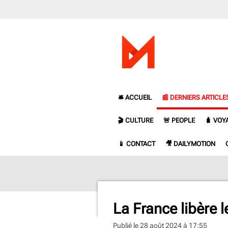
Passer
au
contenu
principal
🛎️ ACCUEIL
📰 DERNIERS ARTICLE
🎬 CULTURE
🚨 PEOPLE
🧳 VOY
📱 CONTACT
🎥 DAILYMOTION
La France libère l
Publié le 28 août 2024 à 17:55