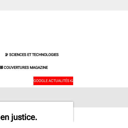
🔭 SCIENCES ET TECHNOLOGIES
𝄂𝄂𝄀𝄁𝄃𝄂𝄂𝄃 COUVERTURES MAGAZINE
GOOGLE ACTUALITÉS 𝐆
en justice.