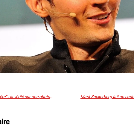
Des migrants marocains "à la frontière" : la vérité sur une photo de foules
ire