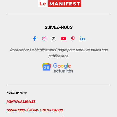
SUIVEZ-NOUS
F
I
X
Y
P
L
a
n
o
i
i
c
s
u
n
n
Recherchez Le Manifest sur Google pour retrouver toutes nos
e
t
T
t
k
publications.
b
a
u
e
e
o
g
b
r
d
o
r
e
e
I
k
a
s
n
m
t
MADE WITH
❤️
MENTIONS LÉGALES
CONDITIONS GÉNÉRALES D'UTILISATION