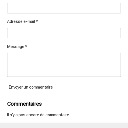
r
r
r
r
Adresse e-mail *
Message *
Envoyer un commentaire
Commentaires
Il n'y a pas encore de commentaire.