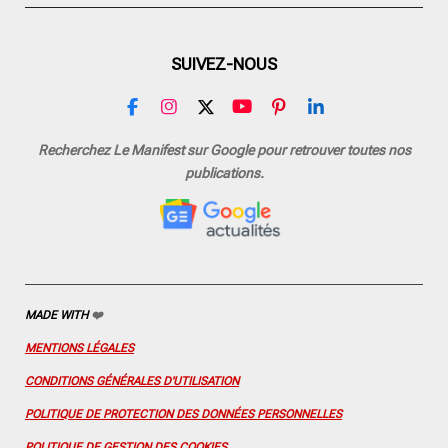
SUIVEZ-NOUS
F
I
X
Y
P
L
a
n
o
i
i
c
s
u
n
n
Recherchez Le Manifest sur Google pour retrouver toutes nos
e
t
T
t
k
publications.
b
a
u
e
e
o
g
b
r
d
o
r
e
e
I
k
a
s
n
m
t
MADE WITH
❤️
MENTIONS LÉGALES
CONDITIONS GÉNÉRALES D'UTILISATION
POLITIQUE DE PROTECTION DES DONNÉES PERSONNELLES
POLITIQUE DE GESTION DES COOKIES