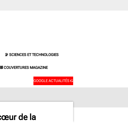
🔭 SCIENCES ET TECHNOLOGIES
𝄂𝄂𝄀𝄁𝄃𝄂𝄂𝄃 COUVERTURES MAGAZINE
GOOGLE ACTUALITÉS 𝐆
cœur de la