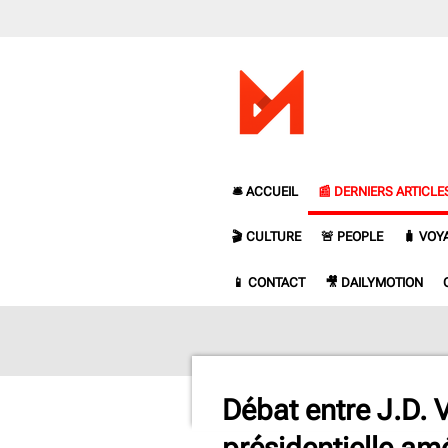
Passer
au
contenu
principal
🛎️ ACCUEIL
📰 DERNIERS ARTICLE
🎬 CULTURE
🚨 PEOPLE
🧳 VOY
📱 CONTACT
🎥 DAILYMOTION
Débat entre J.D. 
présidentielle am