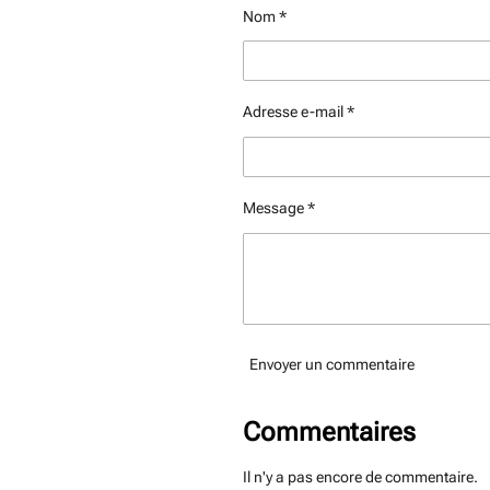
e
e
e
Nom *
r
r
r
Adresse e-mail *
Message *
Envoyer un commentaire
Commentaires
Il n'y a pas encore de commentaire.