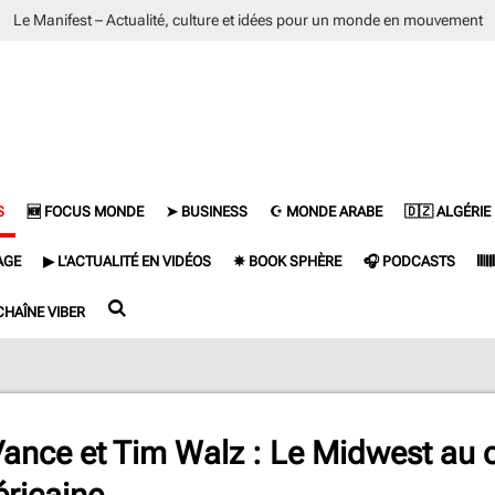
Le Manifest – Actualité, culture et idées pour un monde en mouvement
S
🆕 FOCUS MONDE
➤ BUSINESS
☪ MONDE ARABE
🇩🇿 ALGÉRIE
AGE
▶ L'ACTUALITÉ EN VIDÉOS
✵ BOOK SPHÈRE
🎧 PODCASTS
𝄃
CHAÎNE VIBER
Vance et Tim Walz : Le Midwest au 
éricaine