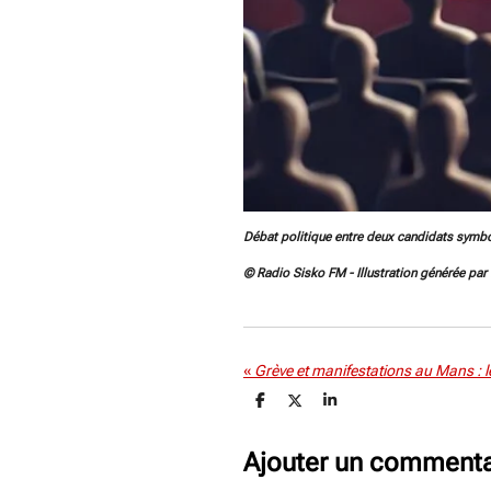
Débat politique entre deux candidats symbol
© Radio Sisko FM - Illustration générée par 
«
P
P
P
a
a
a
r
r
r
t
t
t
Ajouter un commenta
a
a
a
g
g
g