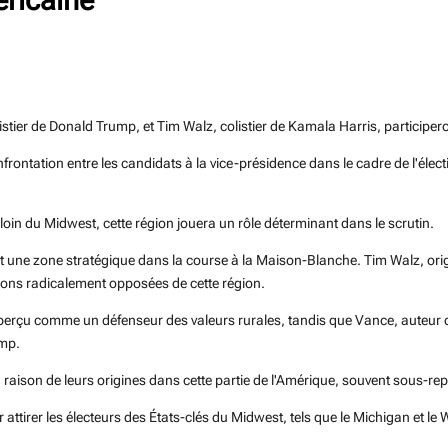
istier de Donald Trump, et Tim Walz, colistier de Kamala Harris, participer
ontation entre les candidats à la vice-présidence dans le cadre de l'élect
 loin du Midwest, cette région jouera un rôle déterminant dans le scrutin.
 une zone stratégique dans la course à la Maison-Blanche. Tim Walz, orig
sions radicalement opposées de cette région.
erçu comme un défenseur des valeurs rurales, tandis que Vance, auteur de 
ump.
 raison de leurs origines dans cette partie de l'Amérique, souvent sous-rep
ttirer les électeurs des États-clés du Midwest, tels que le Michigan et le 