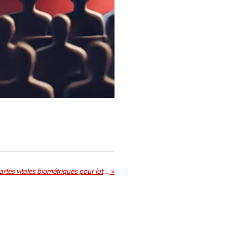
Michel Barnier propose des cartes vitales biométriques pour lutter contre la fraude, malgré des doutes sur leur efficacité
»