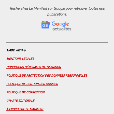
a
n
o
i
i
c
s
u
n
n
Recherchez Le Manifest sur Google pour retrouver toutes nos
e
t
T
t
k
publications.
b
a
u
e
e
o
g
b
r
d
o
r
e
e
I
k
a
s
n
m
t
MADE WITH
❤️
MENTIONS LÉGALES
CONDITIONS GÉNÉRALES D'UTILISATION
POLITIQUE DE PROTECTION DES DONNÉES PERSONNELLES
POLITIQUE DE GESTION DES COOKIES
POLITIQUE DE CORRECTION
CHARTE ÉDITORIALE
À PROPOS DE LE MANIFEST