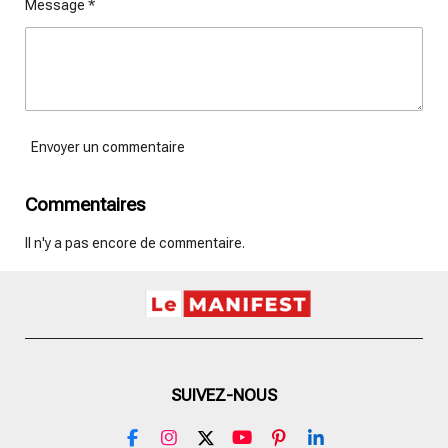
Message *
Envoyer un commentaire
Commentaires
Il n'y a pas encore de commentaire.
SUIVEZ-NOUS
F
I
X
Y
P
L