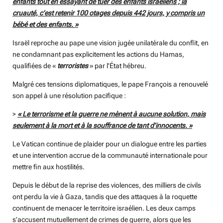
enfants tout en essayant de tuer des enfants israéliens ; la
cruauté, c’est retenir 100 otages depuis 442 jours, y compris un
bébé et des enfants. »
Israël reproche au pape une vision jugée unilatérale du conflit, en
ne condamnant pas explicitement les actions du Hamas,
qualifiées de «
terroristes
» par l'État hébreu.
Malgré ces tensions diplomatiques, le pape François a renouvelé
son appel à une résolution pacifique :
>
« Le terrorisme et la guerre ne mènent à aucune solution, mais
seulement à la mort et à la souffrance de tant d’innocents. »
Le Vatican continue de plaider pour un dialogue entre les parties
et une intervention accrue de la communauté internationale pour
mettre fin aux hostilités.
Depuis le début de la reprise des violences, des milliers de civils
ont perdu la vie à Gaza, tandis que des attaques à la roquette
continuent de menacer le territoire israélien. Les deux camps
s’accusent mutuellement de crimes de guerre, alors que les