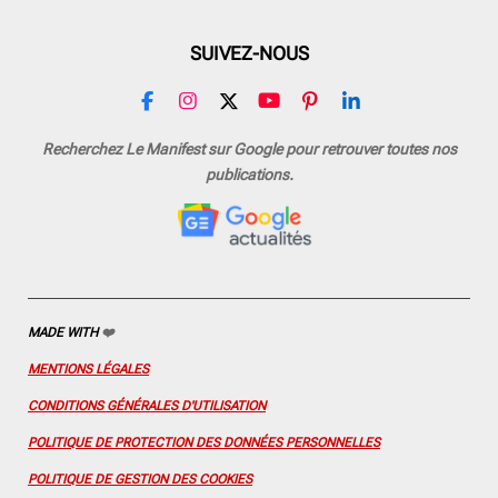
SUIVEZ-NOUS
F
I
X
Y
P
L
a
n
o
i
i
c
s
u
n
n
Recherchez Le Manifest sur Google pour retrouver toutes nos
e
t
T
t
k
publications.
b
a
u
e
e
o
g
b
r
d
o
r
e
e
I
k
a
s
n
m
t
MADE WITH
❤️
MENTIONS LÉGALES
CONDITIONS GÉNÉRALES D'UTILISATION
POLITIQUE DE PROTECTION DES DONNÉES PERSONNELLES
POLITIQUE DE GESTION DES COOKIES