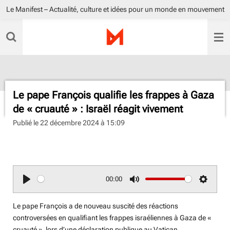
Le Manifest – Actualité, culture et idées pour un monde en mouvement
Passer
au
contenu
principal
Le pape François qualifie les frappes à Gaza
de « cruauté » : Israël réagit vivement
Publié le 22 décembre 2024 à 15:09
radio sisko fm
00:00
P
M
S
l
u
e
Le pape François a de nouveau suscité des réactions
a
t
t
controversées en qualifiant les frappes israéliennes à Gaza de «
y
e
t
cruauté », lors d’une déclaration publique au Vatican.