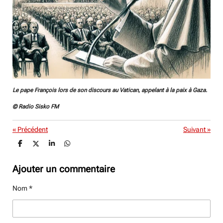
Le pape François lors de son discours au Vatican, appelant à la paix à Gaza.
© Radio Sisko FM
«
Précédent
Suivant
»
P
P
P
P
a
a
a
a
r
r
r
r
t
t
t
t
Ajouter un commentaire
a
a
a
a
g
g
g
g
Nom *
e
e
e
e
r
r
r
r