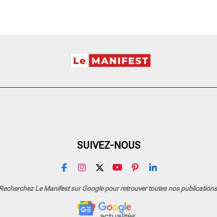
SUIVEZ-NOUS
F
I
X
Y
P
L
a
n
o
i
i
c
s
u
n
n
Recherchez Le Manifest sur Google pour retrouver toutes nos publications
e
t
T
t
k
b
a
u
e
e
o
g
b
r
d