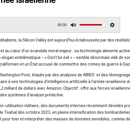
00:00
M
S
u
e
idéalisme, la Silicon Valley est aujourd’hui éclaboussée par des révélati
t
t
, est au cœur d’un scandale moral majeur : sa technologie alimente acti
e
t
 un slogan emblématique – « Don’t be evil » – semble désormais vidé de s
i
t californien et un État accusé de commettre des crimes de guerre à Gaz
n
g
Washington Post
, étayée par des analyses de
WIRED
et des témoignages
s
aire à ses technologies d’intelligence artificielle à l’armée israélienne
2 milliard de dollars avec Amazon. Objectif : offrir aux forces israélie
 des systèmes d’analyse prédictive.
on-utilisation militaire, des documents internes récemment dévoilés prou
on de Tsahal dès octobre 2023, en pleine intensification des bombardemen
 pour trier et interpréter des masses de données sensibles, comme des