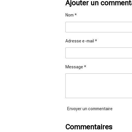
t
t
t
Ajouter un comment
a
a
a
g
g
g
e
e
e
Nom *
r
r
r
Adresse e-mail *
Message *
Envoyer un commentaire
Commentaires