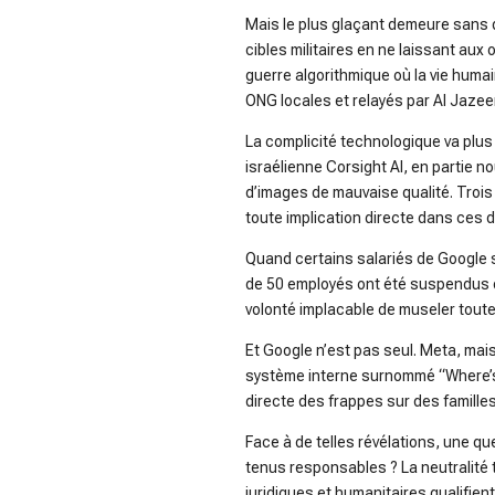
Mais le plus glaçant demeure sans 
cibles militaires en ne laissant au
guerre algorithmique où la vie huma
ONG locales et relayés par
Al Jazee
La complicité technologique va plus l
israélienne Corsight AI, en partie n
d’images de mauvaise qualité. Trois o
toute implication directe dans ces d
Quand certains salariés de Google s’
de 50 employés ont été suspendus o
volonté implacable de museler toute
Et Google n’est pas seul. Meta, ma
système interne surnommé “Where’s 
directe des frappes sur des famille
Face à de telles révélations, une qu
tenus responsables ? La neutralité
juridiques et humanitaires qualifien