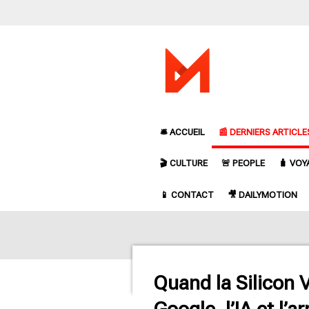
Passer
au
contenu
principal
🛎️ ACCUEIL
📰 DERNIERS ARTICLE
🎬 CULTURE
🚨 PEOPLE
🧳 VOY
📱 CONTACT
🎥 DAILYMOTION
Quand la Silicon V
Google, l’IA et l’