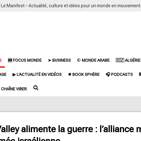
Le Manifest – Actualité, culture et idées pour un monde en mouvement
S
🆕 FOCUS MONDE
➤ BUSINESS
☪ MONDE ARABE
🇩🇿 ALGÉRIE
AGE
▶ L'ACTUALITÉ EN VIDÉOS
✵ BOOK SPHÈRE
🎧 PODCASTS

CHAÎNE VIBER
alley alimente la guerre : l’alliance 
armée israélienne