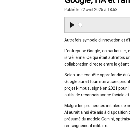
Publié le 22 avril 2025 à 18:58
P
l
Autrefois symbole d’innovation et d’
a
L’entreprise Google, en particulier
y
israélienne. Ce qui était autrefois
collaboration directe entre le géan
Selon une enquête approfondie du
Google aurait fourni un accès priorit
projet Nimbus, signé en 2021 pour 1,
outils de reconnaissance faciale et
Malgré les promesses initiales de n
AI aurait ainsi été mis à dispositi
présumé du modèle Gemini, optimisé
renseignement militaire.