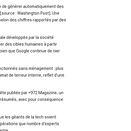
ble de générer automatiquement des
 [source :
Washington Post
]. Une
selon des chiffres rapportés par des
ale développés par la société
ier des cibles humaines à partir
n, bien que Google continue de nier
anctionnés sans ménagement : plus
limat de terreur interne, reflet d’une
ête publiée par
+972 Magazine
, un
s présumés, avec pour conséquence
que les géants de la tech soient
 opérations que nombre d’experts
 arme.