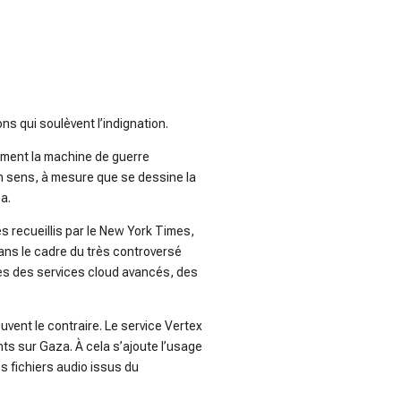
ons qui soulèvent l’indignation.
vement la machine de guerre
on sens, à mesure que se dessine la
a.
 recueillis par le
New York Times
,
 dans le cadre du très controversé
nnes des services cloud avancés, des
vent le contraire. Le service Vertex
ts sur Gaza. À cela s’ajoute l’usage
 fichiers audio issus du