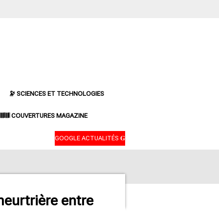
🔭 SCIENCES ET TECHNOLOGIES
𝄃𝄂𝄂𝄀𝄁𝄃𝄂𝄂𝄃 COUVERTURES MAGAZINE
GOOGLE ACTUALITÉS 𝐆
meurtrière entre