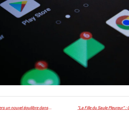
Google à la croisée des chemins : vers un nouvel équilibre dans le marché des publicités numériques ?