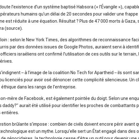
doute l'existence d’un système baptisé
Habsora
(« l’Évangile »), capa
x opérateurs humains qu’un délai de 20 secondes pour valider une frappe
ine est réduite à une équation. Résultat ? Plus de 47 000 morts à Gaza, 
ra
(
source
).
oin : selon le
New York Times
, des algorithmes de reconnaissance faci
ourris par des données issues de Google Photos, auraient servi à identif
fficiers israéliens ont confirmé l'utilisation de ces outils sur le terrai
érives.
indignent – à l’image de la coalition
No Tech for Apartheid
– ils sont s
u licenciés pour avoir osé dénoncer cette complicité silencieuse
. Un c
 éthique dans les rangs de l’entreprise.
ison-mère de Facebook, est également pointée du doigt. Selon une enqu
daddy?” aurait été utilisé pour identifier les proches de combattant
s entières
.
estion brûlante s’impose : combien de civils doivent encore périr avant 
 technologique est un mythe. Lorsqu’elle sert un État engagé dans des
t de génocidaires, la technologie cesse d’être un outil pour devenir une