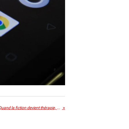
"La Fille du Saule Pleureur" : Quand la fiction devient thérapie, une auteure signe un retour bouleversant sous un nouveau nom (A.M.C Auteure)
»