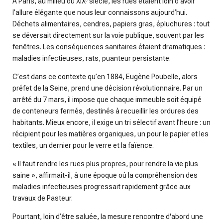
À Paris, au milieu du XIXᵉ siècle, les rues étaient loin d’avoir
n
l’allure élégante que nous leur connaissons aujourd’hui.
g
Déchets alimentaires, cendres, papiers gras, épluchures : tout
s
se déversait directement sur la voie publique, souvent par les
fenêtres. Les conséquences sanitaires étaient dramatiques :
maladies infectieuses, rats, puanteur persistante.
C’est dans ce contexte qu’en 1884, Eugène Poubelle, alors
préfet de la Seine, prend une décision révolutionnaire. Par un
arrêté du 7 mars, il impose que chaque immeuble soit équipé
de conteneurs fermés, destinés à recueillir les ordures des
habitants. Mieux encore, il exige un tri sélectif avant l’heure : un
récipient pour les matières organiques, un pour le papier et les
textiles, un dernier pour le verre et la faïence.
« Il faut rendre les rues plus propres, pour rendre la vie plus
saine », affirmait-il, à une époque où la compréhension des
maladies infectieuses progressait rapidement grâce aux
travaux de Pasteur.
Pourtant, loin d’être saluée, la mesure rencontre d'abord une