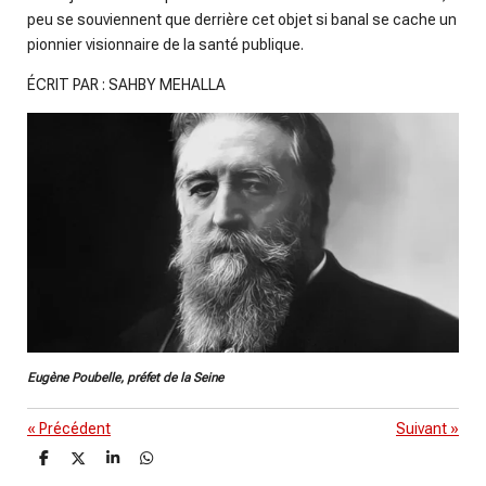
peu se souviennent que derrière cet objet si banal se cache un
pionnier visionnaire de la santé publique.
ÉCRIT PAR : SAHBY MEHALLA
Eugène Poubelle, préfet de la Seine
«
Précédent
Suivant
»
P
P
P
P
a
a
a
a