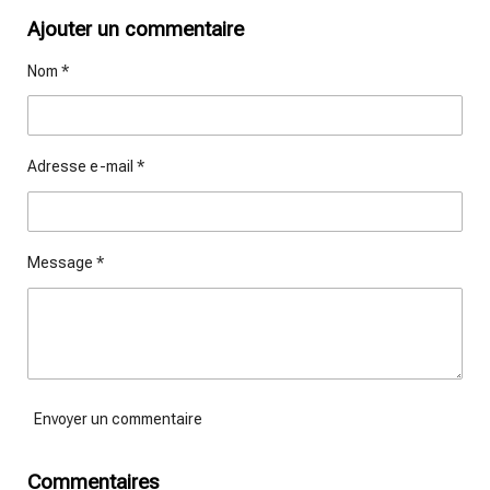
r
r
r
r
t
t
t
t
Ajouter un commentaire
a
a
a
a
g
g
g
g
Nom *
e
e
e
e
r
r
r
r
Adresse e-mail *
Message *
Envoyer un commentaire
Commentaires