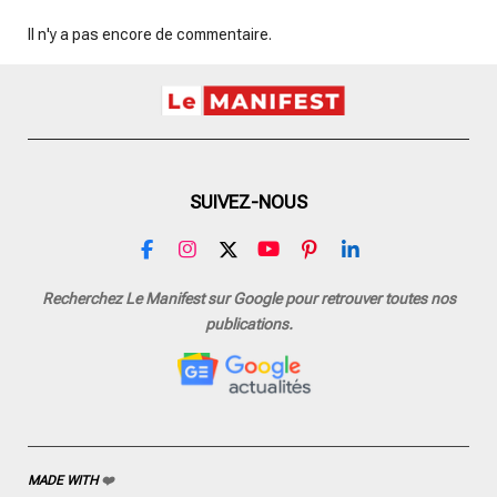
Il n'y a pas encore de commentaire.
SUIVEZ-NOUS
F
I
X
Y
P
L
a
n
o
i
i
c
s
u
n
n
Recherchez Le Manifest sur Google pour retrouver toutes nos
e
t
T
t
k
publications.
b
a
u
e
e
o
g
b
r
d
o
r
e
e
I
k
a
s
n
m
t
MADE WITH
❤️