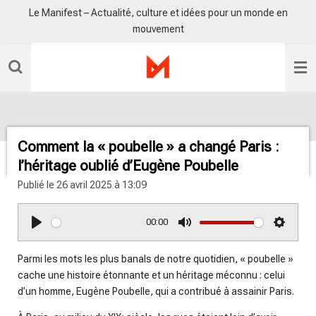
Le Manifest – Actualité, culture et idées pour un monde en
Passer
mouvement
au
contenu
principal
Comment la « poubelle » a changé Paris :
l’héritage oublié d’Eugène Poubelle
Publié le 26 avril 2025 à 13:09
00:00
P
M
S
l
u
e
Parmi les mots les plus banals de notre quotidien, « poubelle »
a
t
t
cache une histoire étonnante et un héritage méconnu : celui
y
e
t
d’un homme, Eugène Poubelle, qui a contribué à assainir Paris.
i