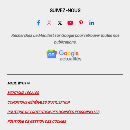
SUIVEZ-NOUS
F
I
X
Y
P
L
a
n
o
i
i
c
s
u
n
n
Recherchez Le Manifest sur Google pour retrouver toutes nos
e
t
T
t
k
publications.
b
a
u
e
e
o
g
b
r
d
o
r
e
e
I
k
a
s
n
m
t
MADE WITH
❤️
MENTIONS LÉGALES
CONDITIONS GÉNÉRALES D'UTILISATION
POLITIQUE DE PROTECTION DES DONNÉES PERSONNELLES
POLITIQUE DE GESTION DES COOKIES