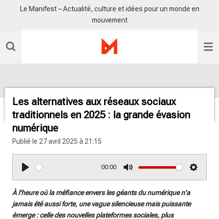
Le Manifest – Actualité, culture et idées pour un monde en
Passer
mouvement
au
contenu
principal
Les alternatives aux réseaux sociaux
traditionnels en 2025 : la grande évasion
numérique
Publié le 27 avril 2025 à 21:15
00:00
P
M
S
l
u
e
À l'heure où la méfiance envers les géants du numérique n'a
a
t
t
jamais été aussi forte, une vague silencieuse mais puissante
y
e
t
émerge : celle des nouvelles plateformes sociales, plus