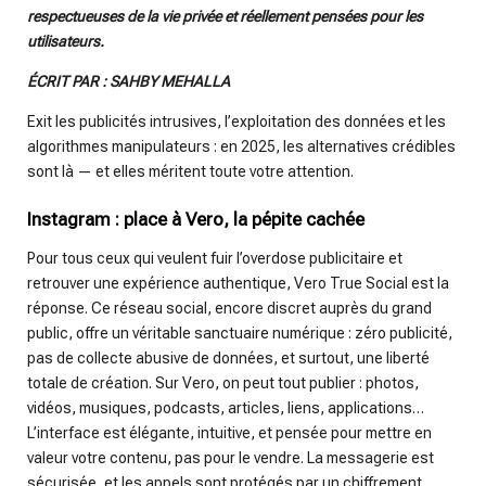
i
respectueuses de la vie privée et réellement pensées pour les
n
utilisateurs.
g
ÉCRIT PAR : SAHBY MEHALLA
s
Exit les publicités intrusives, l’exploitation des données et les
algorithmes manipulateurs : en 2025, les alternatives crédibles
sont là — et elles méritent toute votre attention.
Instagram : place à Vero, la pépite cachée
Pour tous ceux qui veulent fuir l’overdose publicitaire et
retrouver une expérience authentique, Vero True Social est la
réponse. Ce réseau social, encore discret auprès du grand
public, offre un véritable sanctuaire numérique : zéro publicité,
pas de collecte abusive de données, et surtout, une liberté
totale de création. Sur Vero, on peut tout publier : photos,
vidéos, musiques, podcasts, articles, liens, applications…
L’interface est élégante, intuitive, et pensée pour mettre en
valeur votre contenu, pas pour le vendre. La messagerie est
sécurisée, et les appels sont protégés par un chiffrement