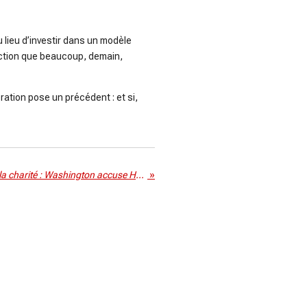
 lieu d’investir dans un modèle
saction que beaucoup, demain,
ration pose un précédent : et si,
Quand l’hôpital se moque de la charité : Washington accuse Huawei pendant qu’il vous écoute par Alexa
»