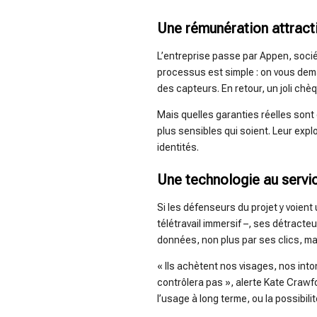
Une rémunération attracti
L’entreprise passe par Appen, sociét
processus est simple : on vous dema
des capteurs. En retour, un joli chèq
Mais quelles garanties réelles sont
plus sensibles qui soient. Leur explo
identités.
Une technologie au servic
Si les défenseurs du projet y voien
télétravail immersif –, ses détracte
données, non plus par ses clics, ma
« Ils achètent nos visages, nos int
contrôlera pas », alerte Kate Crawfo
l’usage à long terme, ou la possibili