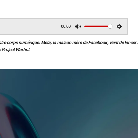
00:00
M
S
u
e
otre corps numérique. Meta, la maison mère de Facebook, vient de lancer u
t
t
e Project Warhol.
e
t
i
n
g
s