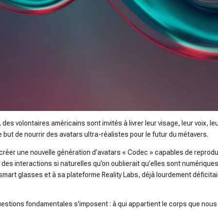
des volontaires américains sont invités à livrer leur visage, leur voix, le
 but de nourrir des avatars ultra-réalistes pour le futur du métavers.
 à créer une nouvelle génération d’avatars « Codec » capables de repro
 : des interactions si naturelles qu’on oublierait qu’elles sont numérique
art glasses et à sa plateforme Reality Labs, déjà lourdement déficitair
uestions fondamentales s'imposent : à qui appartient le corps que nous 