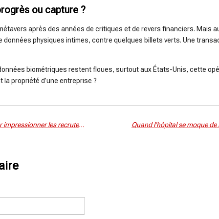
progrès ou capture ?
étavers après des années de critiques et de revers financiers. Mais au
 de données physiques intimes, contre quelques billets verts. Une tran
s données biométriques restent floues, surtout aux États-Unis, cette opé
la propriété d’une entreprise ?
Entretien d'embauche : les clés pour impressionner les recruteurs en 2025
aire