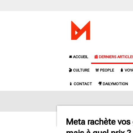
Passer
au
contenu
principal
🛎️ ACCUEIL
📰 DERNIERS ARTICLE
🎬 CULTURE
🚨 PEOPLE
🧳 VOY
📱 CONTACT
🎥 DAILYMOTION
Meta rachète vos 
mais à quel prix ?