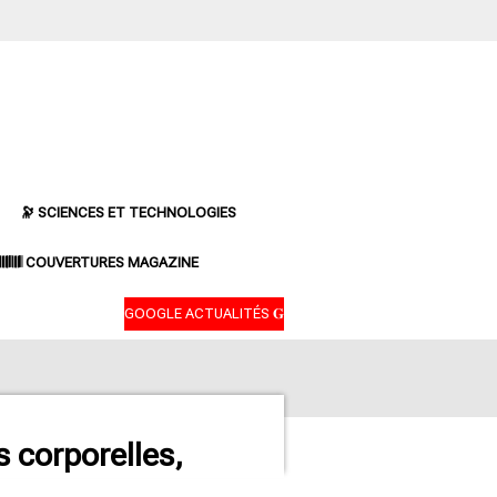
🔭 SCIENCES ET TECHNOLOGIES
𝄃𝄂𝄂𝄀𝄁𝄃𝄂𝄂𝄃 COUVERTURES MAGAZINE
GOOGLE ACTUALITÉS 𝐆
 corporelles,