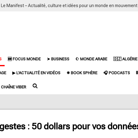
Le Manifest – Actualité, culture et idées pour un monde en mouvement
S
🆕 FOCUS MONDE
➤ BUSINESS
☪ MONDE ARABE
🇩🇿 ALGÉRIE
AGE
▶ L'ACTUALITÉ EN VIDÉOS
✵ BOOK SPHÈRE
🎧 PODCASTS

CHAÎNE VIBER
gestes : 50 dollars pour vos données