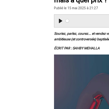
Publié le 15 mai 2025 à 21:27
P
l
Souriez, parlez, courez… et vendez v
a
ambitieuse (et controversée) baptisé
y
ÉCRIT PAR : SAHBY MEHALLA