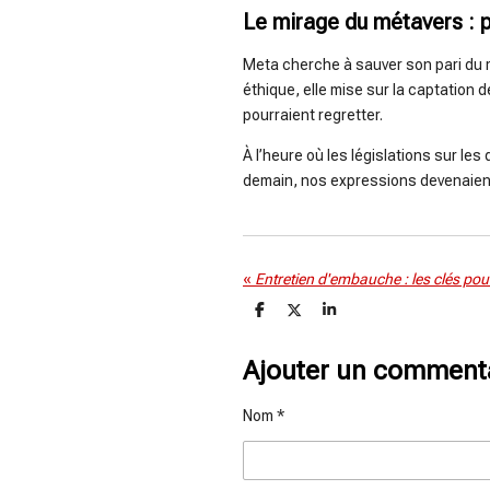
Le mirage du métavers : 
Meta cherche à sauver son pari du m
éthique, elle mise sur la captation
pourraient regretter.
À l’heure où les législations sur le
demain, nos expressions devenaient 
«
P
P
P
a
a
a
r
r
r
t
t
t
Ajouter un comment
a
a
a
g
g
g
e
e
e
Nom *
r
r
r