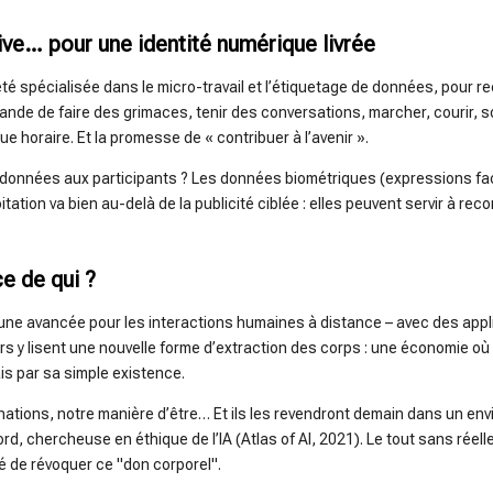
ve… pour une identité numérique livrée
é spécialisée dans le micro-travail et l’étiquetage de données, pour re
nde de faire des grimaces, tenir des conversations, marcher, courir, s
ue horaire. Et la promesse de « contribuer à l’avenir ».
 données aux participants ? Les données biométriques (expressions faci
itation va bien au-delà de la publicité ciblée : elles peuvent servir à rec
e de qui ?
t une avancée pour les interactions humaines à distance – avec des app
urs y lisent une nouvelle forme d’extraction des corps : une économie où
is par sa simple existence.
onations, notre manière d’être… Et ils les revendront demain dans un e
rd, chercheuse en éthique de l’IA (Atlas of AI, 2021). Le tout sans réel
té de révoquer ce "don corporel".