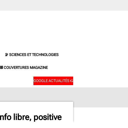
🔭 SCIENCES ET TECHNOLOGIES
𝄂𝄂𝄀𝄁𝄃𝄂𝄂𝄃 COUVERTURES MAGAZINE
GOOGLE ACTUALITÉS 𝐆
fo libre, positive