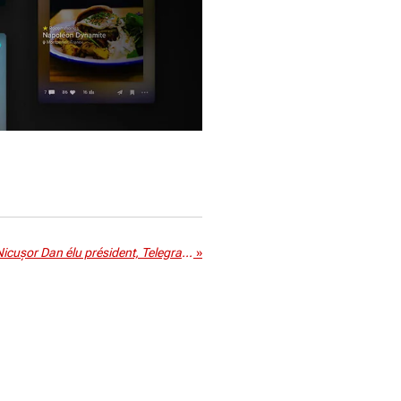
Roumanie : le pro-européen Nicușor Dan élu président, Telegram accuse Paris d'ingérence
»