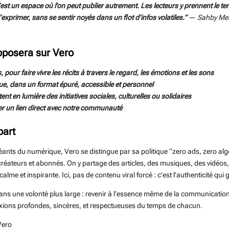
est un espace où l’on peut publier autrement. Les lecteurs y prennent le te
d’exprimer, sans se sentir noyés dans un flot d’infos volatiles.”
—
Sahby Meha
oposera sur Vero
 pour faire vivre les récits à travers le regard, les émotions et les sons
que, dans un format épuré, accessible et personnel
nt en lumière des initiatives sociales, culturelles ou solidaires
er un lien direct avec notre communauté
part
ts du numérique, Vero se distingue par sa politique “zero ads, zero algor
e créateurs et abonnés. On y partage des articles, des musiques, des vidéos
lme et inspirante. Ici, pas de contenu viral forcé : c’est l’authenticité qui
dans une volonté plus large : revenir à l’essence même de la communication
xions profondes, sincères, et respectueuses du temps de chacun.
 Vero