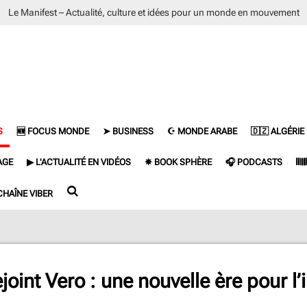
Le Manifest – Actualité, culture et idées pour un monde en mouvement
S
🆕 FOCUS MONDE
➤ BUSINESS
☪ MONDE ARABE
🇩🇿 ALGÉRIE
AGE
▶ L'ACTUALITÉ EN VIDÉOS
✵ BOOK SPHÈRE
🎧 PODCASTS
𝄃
CHAÎNE VIBER
oint Vero : une nouvelle ère pour l’in