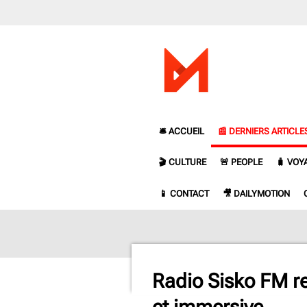
Passer
au
contenu
principal
🛎️ ACCUEIL
📰 DERNIERS ARTICLE
🎬 CULTURE
🚨 PEOPLE
🧳 VOY
📱 CONTACT
🎥 DAILYMOTION
Radio Sisko FM rej
et immersive