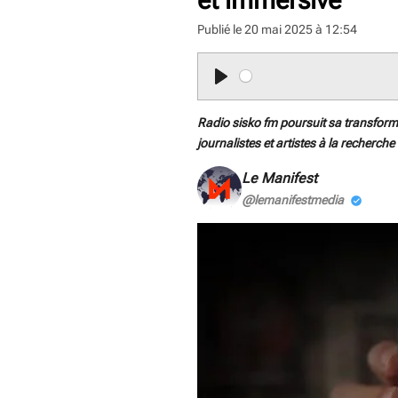
Publié le 20 mai 2025 à 12:54
P
l
Radio sisko fm poursuit sa transformat
a
journalistes et artistes à la recherch
y
Le Manifest
@lemanifestmedia