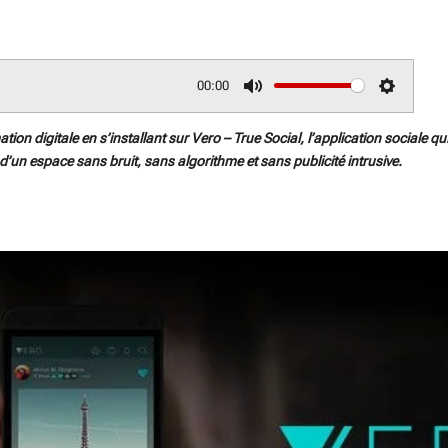
00:00
M
S
u
e
ion digitale en s’installant sur Vero – True Social, l’application sociale qu
t
t
e d’un espace sans bruit, sans algorithme et sans publicité intrusive.
e
t
i
n
g
s