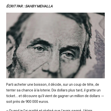
n
ÉCRIT PAR : SAHBY MEHALLA
g
s
Parti acheter une boisson, il décide, sur un coup de tête, de
tenter sa chance à la loterie. Dix dollars plus tard, il gratte un
ticket… et découvre qu’il vient de gagner un million de dollars —
soit près de 900 000 euros.
« Quand je l’ai gratté et réalisé que j’avais gagné, j’étais