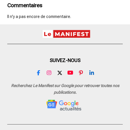
Commentaires
Il n'y a pas encore de commentaire.
SUIVEZ-NOUS
F
I
X
Y
P
L
a
n
o
i
i
c
s
u
n
n
Recherchez Le Manifest sur Google pour retrouver toutes nos
e
t
T
t
k
publications.
b
a
u
e
e
o
g
b
r
d
o
r
e
e
I
k
a
s
n
m
t