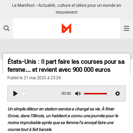
Le Manifest – Actualité, culture et idées pour un monde en
Passer
mouvement
au
contenu
principal
États-Unis : Il part faire les courses pour sa
femme… et revient avec 900 000 euros
Publié le 21 mai 2025 à 23:24
00:00
P
M
S
l
u
e
Un simple détour en station-service a changé sa vie. À River
a
t
t
Grove, dans l’Illinois, un habitant a connu une journée pour le
y
e
t
moins improbable après que sa femme l’a envoyé faire une
i
course tout à fait banale.