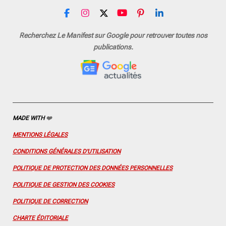
F
I
X
Y
P
L
a
n
o
i
i
c
s
u
n
n
Recherchez Le Manifest sur Google pour retrouver toutes nos
e
t
T
t
k
publications.
b
a
u
e
e
o
g
b
r
d
o
r
e
e
I
k
a
s
n
m
t
MADE WITH
❤️
MENTIONS LÉGALES
CONDITIONS GÉNÉRALES D'UTILISATION
POLITIQUE DE PROTECTION DES DONNÉES PERSONNELLES
POLITIQUE DE GESTION DES COOKIES
POLITIQUE DE CORRECTION
CHARTE ÉDITORIALE