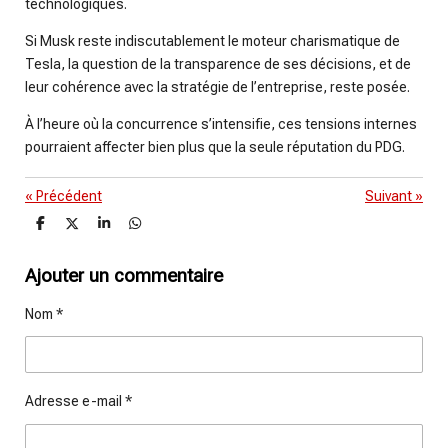
technologiques.
Si Musk reste indiscutablement le moteur charismatique de
Tesla, la question de la transparence de ses décisions, et de
leur cohérence avec la stratégie de l’entreprise, reste posée.
À l’heure où la concurrence s’intensifie, ces tensions internes
pourraient affecter bien plus que la seule réputation du PDG.
«
Précédent
Suivant
»
P
P
P
P
a
a
a
a
r
r
r
r
t
t
t
t
Ajouter un commentaire
a
a
a
a
g
g
g
g
Nom *
e
e
e
e
r
r
r
r
Adresse e-mail *