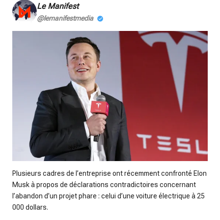
y
e
t
Le Manifest
i
@lemanifestmedia
n
g
s
Plusieurs cadres de l’entreprise ont récemment confronté Elon
Musk à propos de déclarations contradictoires concernant
l’abandon d’un projet phare : celui d’une voiture électrique à 25
000 dollars.