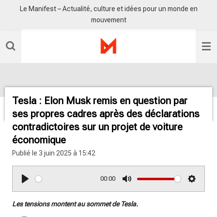
Le Manifest – Actualité, culture et idées pour un monde en
Passer
mouvement
au
contenu
principal
Tesla : Elon Musk remis en question par
ses propres cadres après des déclarations
contradictoires sur un projet de voiture
économique
Publié le 3 juin 2025 à 15:42
00:00
P
M
S
l
u
e
Les tensions montent au sommet de Tesla.
a
t
t