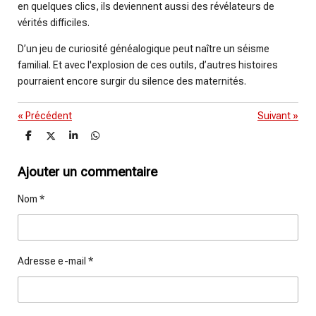
en quelques clics, ils deviennent aussi des révélateurs de
vérités difficiles.
D’un jeu de curiosité généalogique peut naître un séisme
familial. Et avec l'explosion de ces outils, d’autres histoires
pourraient encore surgir du silence des maternités.
«
Précédent
Suivant
»
P
P
P
P
a
a
a
a
r
r
r
r
t
t
t
t
Ajouter un commentaire
a
a
a
a
g
g
g
g
Nom *
e
e
e
e
r
r
r
r
Adresse e-mail *