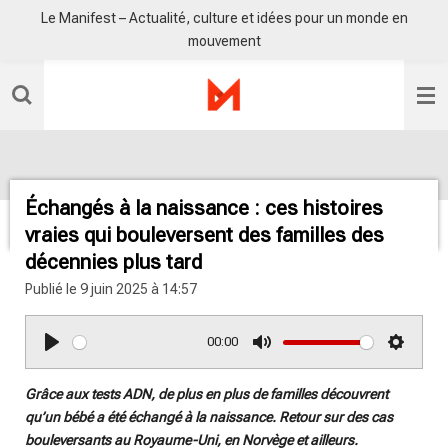
Le Manifest – Actualité, culture et idées pour un monde en
Passer
mouvement
au
contenu
principal
Échangés à la naissance : ces histoires
vraies qui bouleversent des familles des
décennies plus tard
Publié le 9 juin 2025 à 14:57
00:00
P
M
S
l
u
e
Grâce aux tests ADN, de plus en plus de familles découvrent
a
t
t
qu’un bébé a été échangé à la naissance. Retour sur des cas
y
e
t
bouleversants au Royaume-Uni, en Norvège et ailleurs.