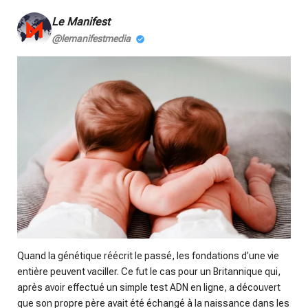
i
n
Le Manifest
g
@lemanifestmedia
s
Quand la génétique réécrit le passé, les fondations d’une vie
entière peuvent vaciller. Ce fut le cas pour un Britannique qui,
après avoir effectué un simple test ADN en ligne, a découvert
que son propre père avait été échangé à la naissance dans les