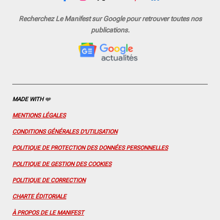
F
I
X
Y
P
L
a
n
o
i
i
c
s
u
n
n
Recherchez Le Manifest sur Google pour retrouver toutes nos
e
t
T
t
k
publications.
b
a
u
e
e
o
g
b
r
d
o
r
e
e
I
k
a
s
n
m
t
MADE WITH
❤️
MENTIONS LÉGALES
CONDITIONS GÉNÉRALES D'UTILISATION
POLITIQUE DE PROTECTION DES DONNÉES PERSONNELLES
POLITIQUE DE GESTION DES COOKIES
POLITIQUE DE CORRECTION
CHARTE ÉDITORIALE
À PROPOS DE LE MANIFEST