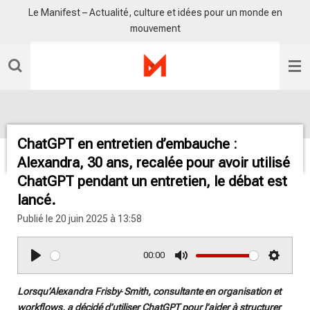
Le Manifest – Actualité, culture et idées pour un monde en
Passer
mouvement
au
contenu
principal
ChatGPT en entretien d’embauche :
Alexandra, 30 ans, recalée pour avoir utilisé
ChatGPT pendant un entretien, le débat est
lancé.
Publié le 20 juin 2025 à 13:58
00:00
P
M
S
l
u
e
Lorsqu’Alexandra Frisby‑Smith, consultante en organisation et
a
t
t
workflows, a décidé d’utiliser ChatGPT pour l’aider à structurer