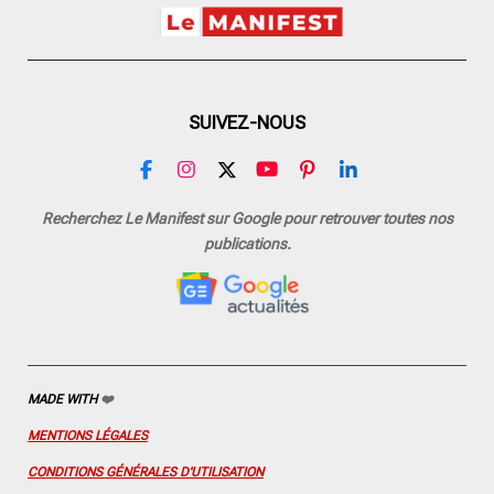
SUIVEZ-NOUS
F
I
X
Y
P
L
a
n
o
i
i
c
s
u
n
n
Recherchez Le Manifest sur Google pour retrouver toutes nos
e
t
T
t
k
publications.
b
a
u
e
e
o
g
b
r
d
o
r
e
e
I
k
a
s
n
m
t
MADE WITH
❤️
MENTIONS LÉGALES
CONDITIONS GÉNÉRALES D'UTILISATION