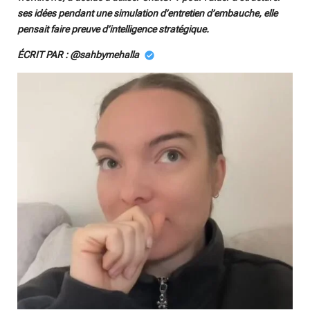
y
e
t
ses idées pendant une simulation d’entretien d’embauche, elle
i
pensait faire preuve d’intelligence stratégique.
n
ÉCRIT PAR : @sahbymehalla
g
s