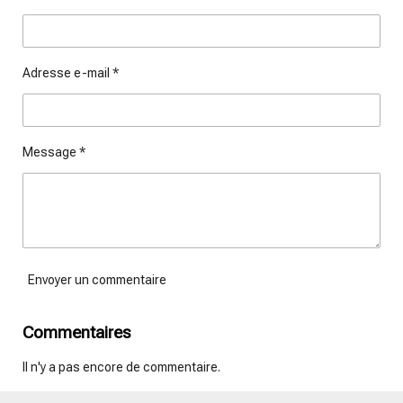
r
r
r
r
Adresse e-mail *
Message *
Envoyer un commentaire
Commentaires
Il n'y a pas encore de commentaire.