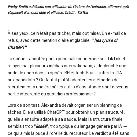
Frisby‑Smith a défendu son utilisation de l’IA lors de l’entretien, affirmant qu’il
s’agissait d’un outil utile et efficace. Crédit : TikTok
À ses yeux, ce n’était pas tricher, mais optimiser. Un e-mail de
refus, avec cette mention claire et glaciale : "
heavy use of
ChatGPT
."
La scène, racontée par la principale concernée sur TikTok et
relayée par plusieurs médias internationaux, a déclenché une
onde de choc dans la sphère RH et tech. Faut-il interdire l’IA
aux candidats ? Ou faut-il plutôt adapter les méthodes de
recrutement à une ère où les outils d’assistance sont devenus
partie intégrante du quotidien professionnel ?
Lors de son test, Alexandra devait organiser un planning de
tâches. Elle a utilisé ChatGPT pour obtenir un plan structuré,
qu’elle a ensuite adapté à sa sauce. Mais la structure finale
semblait trop "
lissée
", trop typique du langage généré par IA —
ce qui a mis la puce à l’oreille du recruteur. Le verdict a été sans