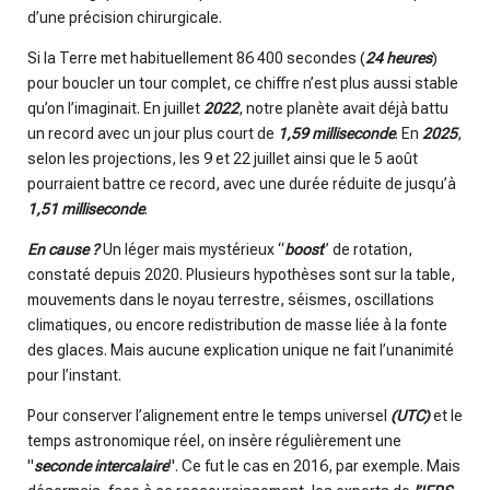
d’une précision chirurgicale.
Si la Terre met habituellement 86 400 secondes (
24 heures
)
pour boucler un tour complet, ce chiffre n’est plus aussi stable
qu’on l’imaginait. En juillet
2022
, notre planète avait déjà battu
un record avec un jour plus court de
1,59 milliseconde
. En
2025
,
selon les projections, les 9 et 22 juillet ainsi que le 5 août
pourraient battre ce record, avec une durée réduite de jusqu’à
1,51 milliseconde
.
En cause ?
Un léger mais mystérieux “
boost
” de rotation,
constaté depuis 2020. Plusieurs hypothèses sont sur la table,
mouvements dans le noyau terrestre, séismes, oscillations
climatiques, ou encore redistribution de masse liée à la fonte
des glaces. Mais aucune explication unique ne fait l’unanimité
pour l’instant.
Pour conserver l’alignement entre le temps universel
(UTC)
et le
temps astronomique réel, on insère régulièrement une
"
seconde intercalaire
". Ce fut le cas en 2016, par exemple. Mais