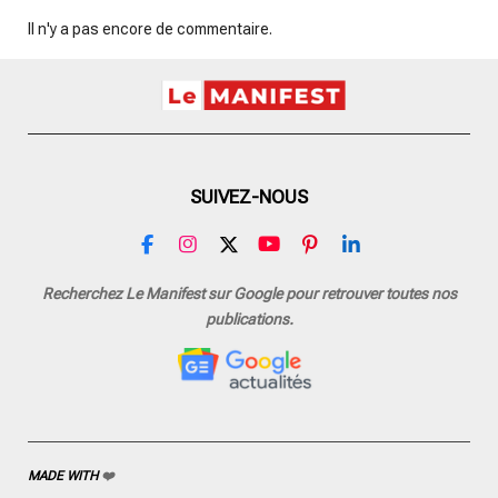
Il n'y a pas encore de commentaire.
SUIVEZ-NOUS
F
I
X
Y
P
L
a
n
o
i
i
c
s
u
n
n
Recherchez Le Manifest sur Google pour retrouver toutes nos
e
t
T
t
k
publications.
b
a
u
e
e
o
g
b
r
d
o
r
e
e
I
k
a
s
n
m
t
MADE WITH
❤️