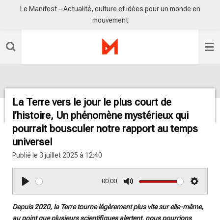
Le Manifest – Actualité, culture et idées pour un monde en
Passer
mouvement
au
contenu
principal
La Terre vers le jour le plus court de
l’histoire, Un phénomène mystérieux qui
pourrait bousculer notre rapport au temps
universel
Publié le 3 juillet 2025 à 12:40
00:00
P
M
S
l
u
e
Depuis 2020, la Terre tourne légèrement plus vite sur elle-même,
a
t
t
au point que plusieurs scientifiques alertent, nous pourrions