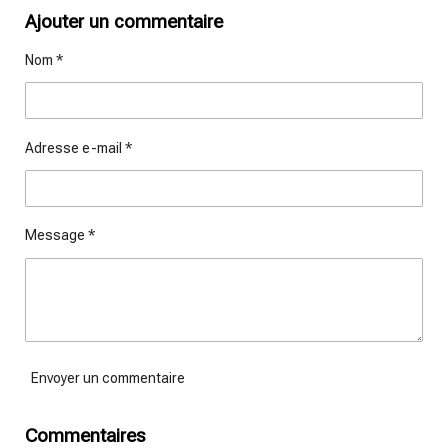
r
r
r
r
t
t
t
t
Ajouter un commentaire
a
a
a
a
g
g
g
g
Nom *
e
e
e
e
r
r
r
r
Adresse e-mail *
Message *
Envoyer un commentaire
Commentaires