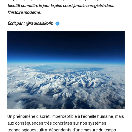
y
e
t
bientôt connaître le jour le plus court jamais enregistré dans
i
l’histoire moderne.
n
Écrit par : @radiosiskofm
g
s
Un phénomène discret, imperceptible à l’échelle humaine, mais
aux conséquences très concrètes sur nos systèmes
technologiques, ultra-dépendants d’une mesure du temps