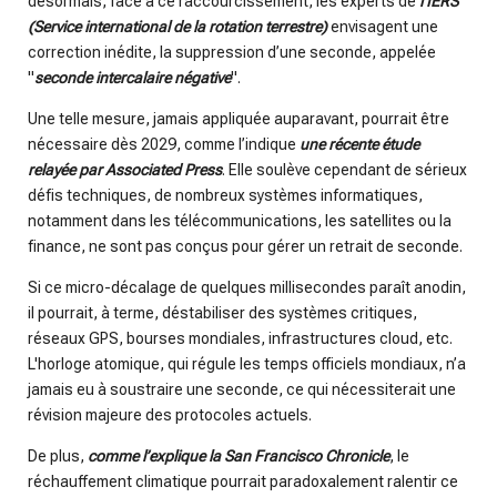
désormais, face à ce raccourcissement, les experts de
l’IERS
(Service international de la rotation terrestre)
envisagent une
correction inédite, la suppression d’une seconde, appelée
"
seconde intercalaire négative
".
Une telle mesure, jamais appliquée auparavant, pourrait être
nécessaire dès 2029, comme l’indique
une récente étude
relayée par Associated Press
. Elle soulève cependant de sérieux
défis techniques, de nombreux systèmes informatiques,
notamment dans les télécommunications, les satellites ou la
finance, ne sont pas conçus pour gérer un retrait de seconde.
Si ce micro-décalage de quelques millisecondes paraît anodin,
il pourrait, à terme, déstabiliser des systèmes critiques,
réseaux GPS, bourses mondiales, infrastructures cloud, etc.
L'horloge atomique, qui régule les temps officiels mondiaux, n’a
jamais eu à soustraire une seconde, ce qui nécessiterait une
révision majeure des protocoles actuels.
De plus,
comme l’explique la San Francisco Chronicle
, le
réchauffement climatique pourrait paradoxalement ralentir ce