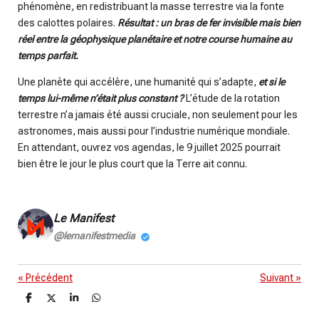
phénomène, en redistribuant la masse terrestre via la fonte
des calottes polaires.
Résultat : un bras de fer invisible mais bien
réel entre la géophysique planétaire et notre course humaine au
temps parfait.
Une planète qui accélère, une humanité qui s’adapte,
et si le
temps lui-même n’était plus constant ?
L’étude de la rotation
terrestre n’a jamais été aussi cruciale, non seulement pour les
astronomes, mais aussi pour l’industrie numérique mondiale.
En attendant, ouvrez vos agendas, le 9 juillet 2025 pourrait
bien être le jour le plus court que la Terre ait connu.
Le Manifest
@lemanifestmedia
«
Précédent
Suivant
»
P
P
P
P
a
a
a
a