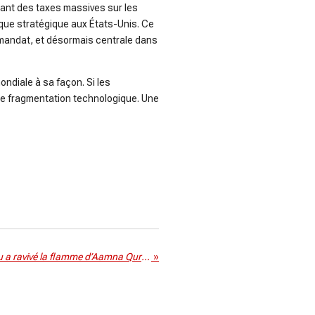
osant des taxes massives sur les
ique stratégique aux États-Unis. Ce
 mandat, et désormais centrale dans
ndiale à sa façon. Si les
 de fragmentation technologique. Une
Le jour où un e-mail inattendu a ravivé la flamme d’Aamna Qureshi
»