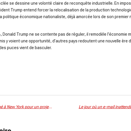
usclée se dessine une volonté claire de reconquête industrielle. En imp
dent Trump entend forcer la relocalisation de la production technolog
a politique économique nationaliste, déjà amorcée lors de son premier
 Donald Trump ne se contente pas de réguler, il remodèle l’économie mo
is y voient une opportunité, d’autres pays redoutent une nouvelle ère
 des puces vient de basculer.
Haithem Medjmedj un algérien primé à New York pour un projet de santé innovant