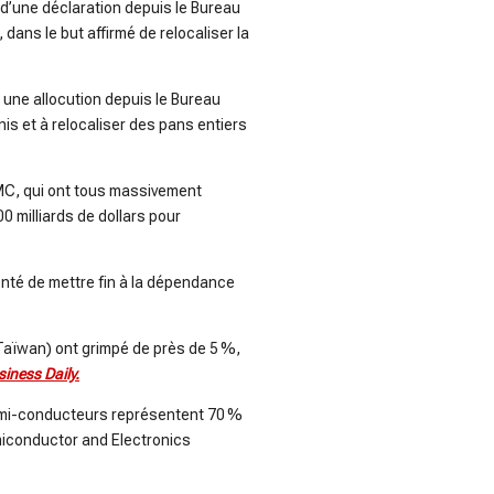
d’une déclaration depuis le Bureau
ans le but affirmé de relocaliser la
une allocution depuis le Bureau
is et à relocaliser des pans entiers
SMC, qui ont tous massivement
00 milliards de dollars pour
nté de mettre fin à la dépendance
Taïwan) ont grimpé de près de 5 %,
siness Daily.
 semi-conducteurs représentent 70 %
emiconductor and Electronics