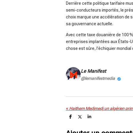
Derrière cette politique tarifaire m
semi-conducteurs importés, le prési
choix marque une accélération de s
sa gouvernance actuelle.
Avec cette taxe douanière de 100 %,
entreprises implantées aux États-Un
chose est sûre, l’échiquier mondial
Le Manifest
@lemanifestmedia
«
P
P
P
a
a
a
r
r
r
t
t
t