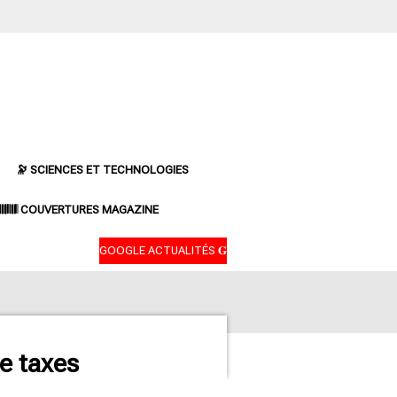
🔭 SCIENCES ET TECHNOLOGIES
𝄃𝄂𝄂𝄀𝄁𝄃𝄂𝄂𝄃 COUVERTURES MAGAZINE
GOOGLE ACTUALITÉS 𝐆
e taxes