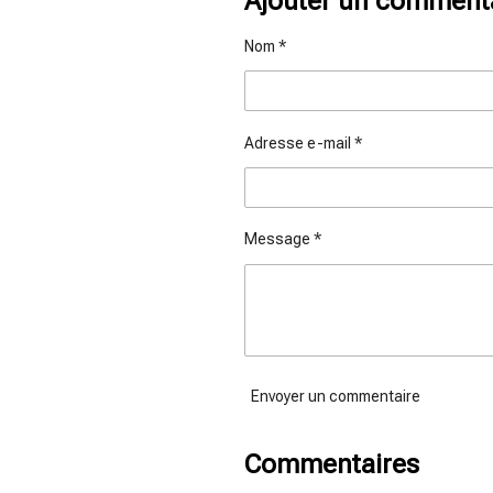
Ajouter un comment
a
a
a
g
g
g
e
e
e
Nom *
r
r
r
Adresse e-mail *
Message *
Envoyer un commentaire
Commentaires