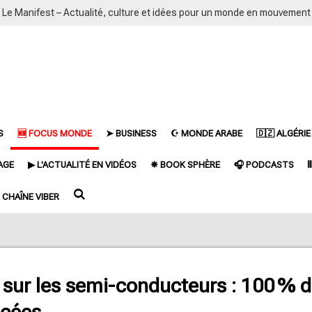
Le Manifest – Actualité, culture et idées pour un monde en mouvement
S
🆕 FOCUS MONDE
➤ BUSINESS
☪ MONDE ARABE
🇩🇿 ALGÉRIE
AGE
▶ L'ACTUALITÉ EN VIDÉOS
✵ BOOK SPHÈRE
🎧 PODCASTS

CHAÎNE VIBER
 sur les semi-conducteurs : 100 % d
ncées