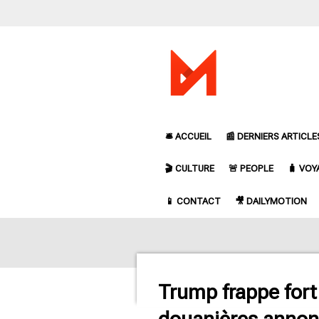
Passer
au
contenu
principal
🛎️ ACCUEIL
📰 DERNIERS ARTICLE
🎬 CULTURE
🚨 PEOPLE
🧳 VOY
📱 CONTACT
🎥 DAILYMOTION
Trump frappe fort
douanières anno