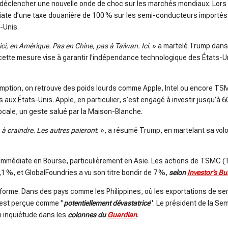
 déclencher une nouvelle onde de choc sur les marchés mondiaux. Lors 
iate d’une taxe douanière de 100 % sur les semi-conducteurs importés, d
-Unis.
ci, en Amérique. Pas en Chine, pas à Taïwan. Ici.
» a martelé Trump dans 
, cette mesure vise à garantir l'indépendance technologique des États-Un
xemption, on retrouve des poids lourds comme Apple, Intel ou encore T
 aux États-Unis. Apple, en particulier, s’est engagé à investir jusqu’à 6
ocale, un geste salué par la Maison-Blanche.
n à craindre. Les autres paieront.
», a résumé Trump, en martelant sa volo
immédiate en Bourse, particulièrement en Asie. Les actions de TSMC (
1 %, et GlobalFoundries a vu son titre bondir de 7 %,
selon
Investor’s Bu
uniforme. Dans des pays comme les Philippines, où les exportations de
 est perçue comme "
potentiellement dévastatrice
". Le président de la S
n inquiétude dans les
colonnes du
Guardian
.