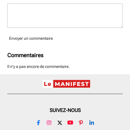
Envoyer un commentaire
Commentaires
Il n'y a pas encore de commentaire.
SUIVEZ-NOUS
F
I
X
Y
P
L
a
n
o
i
i