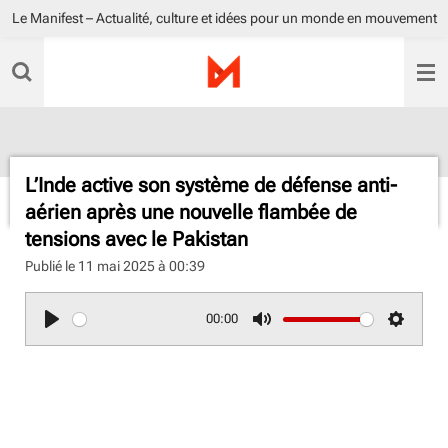
Le Manifest – Actualité, culture et idées pour un monde en mouvement
Passer
au
contenu
principal
L’Inde active son système de défense anti-
aérien après une nouvelle flambée de
tensions avec le Pakistan
Publié le 11 mai 2025 à 00:39
00:00
P
M
S
l
u
e
a
t
t
y
e
t
i