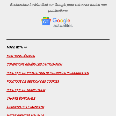
c
s
u
n
n
Recherchez Le Manifest sur Google pour retrouver toutes nos
e
t
T
t
k
publications.
b
a
u
e
e
o
g
b
r
d
o
r
e
e
I
k
a
s
n
m
t
MADE WITH
❤️
MENTIONS LÉGALES
CONDITIONS GÉNÉRALES D'UTILISATION
POLITIQUE DE PROTECTION DES DONNÉES PERSONNELLES
POLITIQUE DE GESTION DES COOKIES
POLITIQUE DE CORRECTION
CHARTE ÉDITORIALE
À PROPOS DE LE MANIFEST
NOTRE IDENTITÉ VISUELLE