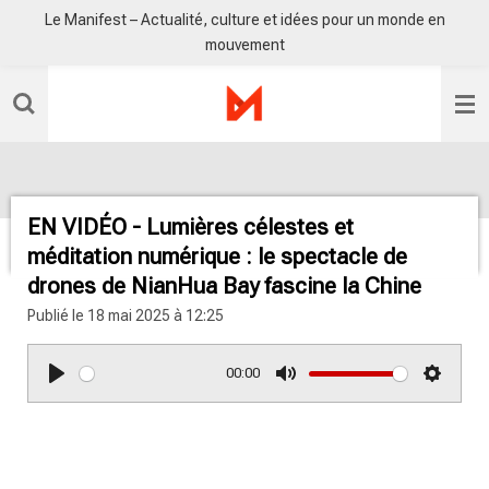
Le Manifest – Actualité, culture et idées pour un monde en
Passer
mouvement
au
contenu
principal
EN VIDÉO - Lumières célestes et
méditation numérique : le spectacle de
drones de NianHua Bay fascine la Chine
Publié le 18 mai 2025 à 12:25
00:00
P
M
S
l
u
e
a
t
t
y
e
t