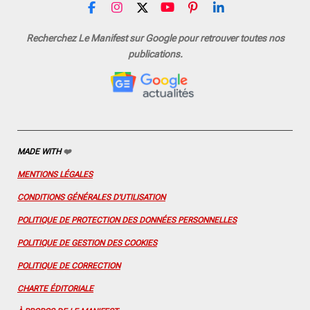
F
I
X
Y
P
L
a
n
o
i
i
c
s
u
n
n
Recherchez Le Manifest sur Google pour retrouver toutes nos
e
t
T
t
k
publications.
b
a
u
e
e
o
g
b
r
d
o
r
e
e
I
k
a
s
n
m
t
MADE WITH
❤️
MENTIONS LÉGALES
CONDITIONS GÉNÉRALES D'UTILISATION
POLITIQUE DE PROTECTION DES DONNÉES PERSONNELLES
POLITIQUE DE GESTION DES COOKIES
POLITIQUE DE CORRECTION
CHARTE ÉDITORIALE