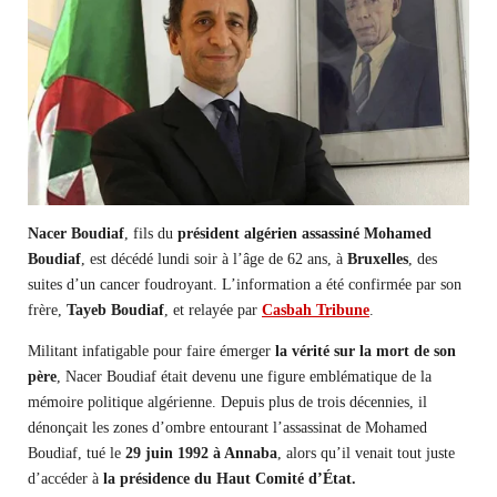
Nacer Boudiaf
, fils du
président algérien assassiné
Mohamed
Boudiaf
, est décédé lundi soir à l’âge de 62 ans, à
Bruxelles
, des
suites d’un cancer foudroyant. L’information a été confirmée par son
frère,
Tayeb Boudiaf
, et relayée par
Casbah Tribune
.
Militant infatigable pour faire émerger
la vérité sur la mort de son
père
, Nacer Boudiaf était devenu une figure emblématique de la
mémoire politique algérienne. Depuis plus de trois décennies, il
dénonçait les zones d’ombre entourant l’assassinat de Mohamed
Boudiaf, tué le
29 juin 1992 à Annaba
, alors qu’il venait tout juste
d’accéder à
la présidence du Haut Comité d’État.