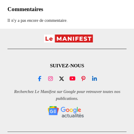
Commentaires
Il n'y a pas encore de commentaire.
SUIVEZ-NOUS
F
I
X
Y
P
L
a
n
o
i
i
c
s
u
n
n
Recherchez Le Manifest sur Google pour retrouver toutes nos
e
t
T
t
k
publications.
b
a
u
e
e
o
g
b
r
d
o
r
e
e
I
k
a
s
n
m
t