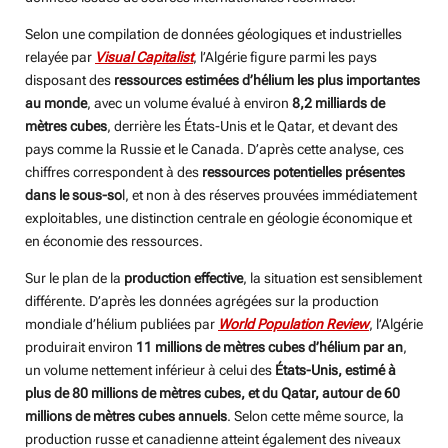
Selon une compilation de données géologiques et industrielles
relayée par
Visual Capitalist
, l’Algérie figure parmi les pays
disposant des
ressources estimées d’hélium les plus importantes
au monde
, avec un volume évalué à environ
8,2 milliards de
mètres cubes
, derrière les États-Unis et le Qatar, et devant des
pays comme la Russie et le Canada. D’après cette analyse, ces
chiffres correspondent à des
ressources potentielles présentes
dans le sous-so
l, et non à des réserves prouvées immédiatement
exploitables, une distinction centrale en géologie économique et
en économie des ressources.
Sur le plan de la
production effective
, la situation est sensiblement
différente. D’après les données agrégées sur la production
mondiale d’hélium publiées par
World Population Review
, l’Algérie
produirait environ
11 millions de mètres cubes d’hélium par an
,
un volume nettement inférieur à celui des
États-Unis, estimé à
plus de 80 millions de mètres cubes, et du Qatar, autour de 60
millions de mètres cubes annuels
. Selon cette même source, la
production russe et canadienne atteint également des niveaux