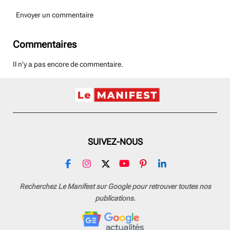
Envoyer un commentaire
Commentaires
Il n'y a pas encore de commentaire.
SUIVEZ-NOUS
F
I
X
Y
P
L
a
n
o
i
i
c
s
u
n
n
Recherchez Le Manifest sur Google pour retrouver toutes nos
e
t
T
t
k
publications.
b
a
u
e
e
o
g
b
r
d
o
r
e
e
I
k
a
s
n