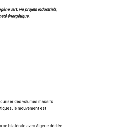
ène vert, via projets industriels,
neté énergétique.
écuriser des volumes massifs
atiques, le mouvement est
orce bilatérale avec Algérie dédiée