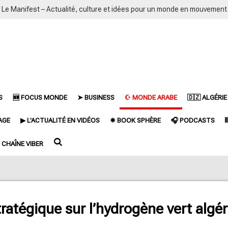
Le Manifest – Actualité, culture et idées pour un monde en mouvement
S
🆕 FOCUS MONDE
➤ BUSINESS
☪ MONDE ARABE
🇩🇿 ALGÉRIE
AGE
▶ L'ACTUALITÉ EN VIDÉOS
✵ BOOK SPHÈRE
🎧 PODCASTS

CHAÎNE VIBER
ratégique sur l’hydrogène vert algér