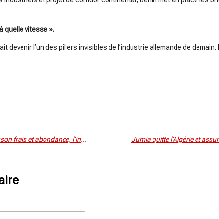
ndustriels et projet de corridor continental, Berlin met en place les br
à quelle vitesse ».
it devenir l’un des piliers invisibles de l’industrie allemande de demain. 
Alger-Tokyo partenariat pêche, poisson frais et abondance, l’initiative algéro-japonaise née en 2021 se déploie à grande échelle
aire