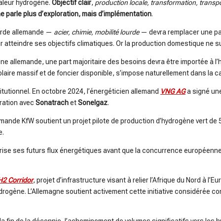
aleur hydrogène.
Objectif clair
,
production locale, transformation, transpo
ne parle plus d’exploration, mais d’implémentation
.
lourde allemande —
acier, chimie, mobilité lourde
— devra remplacer une part
 atteindre ses objectifs climatiques. Or la production domestique ne su
ène allemande, une part majoritaire des besoins devra être importée à l
olaire massif et de foncier disponible, s’impose naturellement dans la 
tutionnel. En octobre 2024, l’énergéticien allemand
VNG AG
a signé une
ération avec
Sonatrach
et
Sonelgaz
.
emande KfW soutient un projet pilote de production d’hydrogène vert de 
e.
rise ses futurs flux énergétiques avant que la concurrence européenne
H2 Corridor
, projet d’infrastructure visant à relier l’Afrique du Nord à l’
drogène. L’Allemagne soutient activement cette initiative considérée c