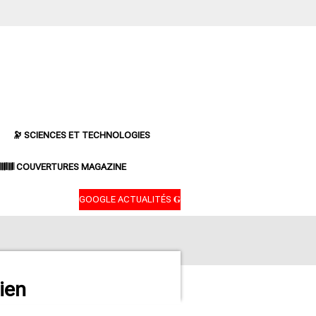
🔭 SCIENCES ET TECHNOLOGIES
𝄃𝄂𝄂𝄀𝄁𝄃𝄂𝄂𝄃 COUVERTURES MAGAZINE
GOOGLE ACTUALITÉS 𝐆
ien