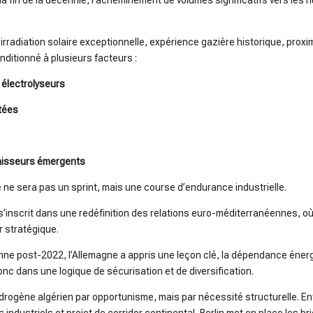
i la fin de la décennie, l’acheminement de volumes significatifs vers les 
, irradiation solaire exceptionnelle, expérience gazière historique, prox
nditionné à plusieurs facteurs :
 électrolyseurs
ptées
rnisseurs émergents
ne ne sera pas un sprint, mais une course d’endurance industrielle.
 s’inscrit dans une redéfinition des relations euro-méditerranéennes, o
r stratégique.
ne post-2022, l’Allemagne a appris une leçon clé, la dépendance énerg
donc dans une logique de sécurisation et de diversification.
ydrogène algérien par opportunisme, mais par nécessité structurelle. E