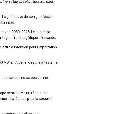
rt vers l’Europe et intégration dans
 significative de son gaz fossile
ffira pas.
’horizon
2030–2045
. Le sud de la
cartographie énergétique allemande.
 lettre d’intention pour l’importation
50 MW en Algérie, destiné à tester la
 et asiatique ne se positionne
Europe centrale via un réseau de
omme stratégique pour la sécurité