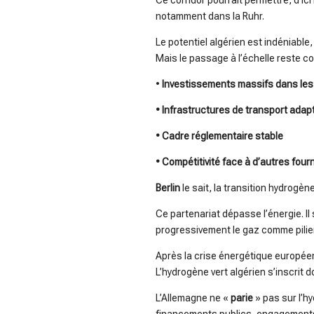
Ce corridor pourrait permettre, d’ic
notamment dans la Ruhr.
Le potentiel algérien est indéniable
Mais le passage à l’échelle reste co
•
Investissements massifs dans les
• Infrastructures de transport ada
• Cadre réglementaire stable
• Compétitivité face à d’autres fou
Berlin
le sait, la transition hydrogè
Ce partenariat dépasse l’énergie. Il
progressivement le gaz comme pilie
Après la crise énergétique européen
L’hydrogène vert algérien s’inscrit 
L’Allemagne ne «
parie
» pas sur l’h