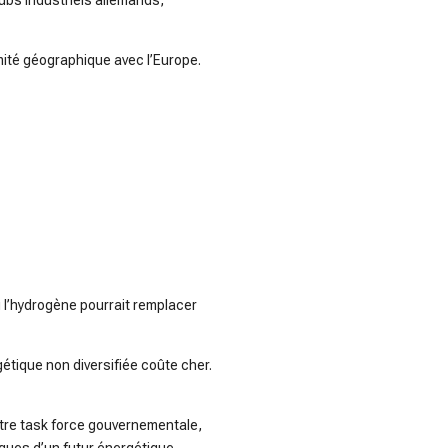
hubs industriels allemands,
imité géographique avec l’Europe.
ù l’hydrogène pourrait remplacer
étique non diversifiée coûte cher.
ntre task force gouvernementale,