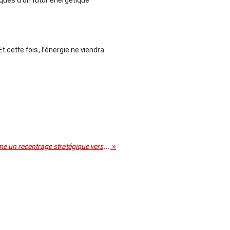
iques d’un futur énergétique
Et cette fois, l’énergie ne viendra
Jumia quitte l’Algérie et assume un recentrage stratégique vers la rentabilité
»