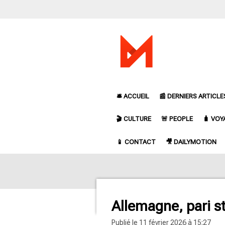
Passer
au
contenu
principal
🛎️ ACCUEIL
📰 DERNIERS ARTICLE
🎬 CULTURE
🚨 PEOPLE
🧳 VOY
📱 CONTACT
🎥 DAILYMOTION
Allemagne, pari st
Publié le 11 février 2026 à 15:27