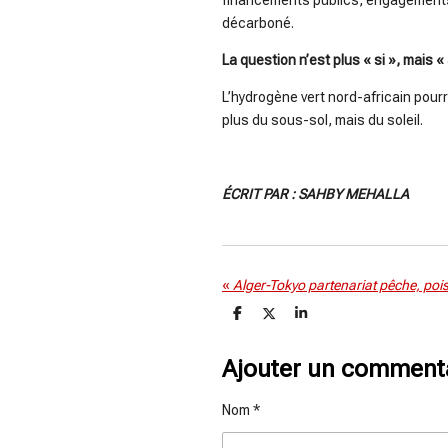
financements publics, engagements i
décarboné.
La question n’est plus « si », mais « 
L’hydrogène vert nord-africain pourra
plus du sous-sol, mais du soleil.
ÉCRIT PAR : SAHBY MEHALLA
«
P
P
P
a
a
a
r
r
r
t
t
t
Ajouter un comment
a
a
a
g
g
g
e
e
e
Nom *
r
r
r