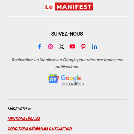
SUIVEZ-NOUS
F
I
X
Y
P
L
a
n
o
i
i
c
s
u
n
n
Recherchez Le Manifest sur Google pour retrouver toutes nos
e
t
T
t
k
publications.
b
a
u
e
e
o
g
b
r
d
o
r
e
e
I
k
a
s
n
m
t
MADE WITH
❤️
MENTIONS LÉGALES
CONDITIONS GÉNÉRALES D'UTILISATION