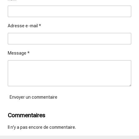
r
r
r
r
Adresse e-mail *
Message *
Envoyer un commentaire
Commentaires
Il n'y a pas encore de commentaire.