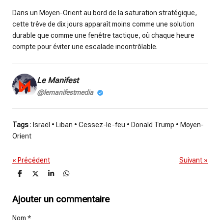
Dans un Moyen-Orient au bord de la saturation stratégique,
cette trêve de dix jours apparaît moins comme une solution
durable que comme une fenêtre tactique, où chaque heure
compte pour éviter une escalade incontrôlable.
Le Manifest
@lemanifestmedia
Tags
: Israël • Liban • Cessez-le-feu • Donald Trump • Moyen-
Orient
«
Précédent
Suivant
»
P
P
P
P
a
a
a
a
r
r
r
r
t
t
t
t
Ajouter un commentaire
a
a
a
a
g
g
g
g
Nom *
e
e
e
e