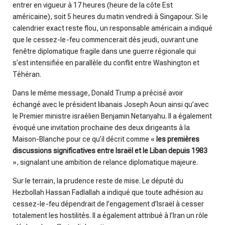
entrer en vigueur à 17 heures (heure de la côte Est
américaine), soit 5 heures du matin vendredi à Singapour. Si le
calendrier exact reste flou, un responsable américain a indiqué
que le cessez-le-feu commencerait dès jeudi, ouvrant une
fenêtre diplomatique fragile dans une guerre régionale qui
s’est intensifiée en parallèle du conflit entre Washington et
Téhéran.
Dans le même message, Donald Trump a précisé avoir
échangé avec le président libanais Joseph Aoun ainsi qu’avec
le Premier ministre israélien Benjamin Netanyahu. Il a également
évoqué une invitation prochaine des deux dirigeants à la
Maison-Blanche pour ce qu’il décrit comme «
les premières
discussions significatives entre Israël et le Liban
depuis 1983
», signalant une ambition de relance diplomatique majeure.
Sur le terrain, la prudence reste de mise. Le député du
Hezbollah Hassan Fadlallah a indiqué que toute adhésion au
cessez-le-feu dépendrait de l’engagement d’Israël à cesser
totalement les hostilités. Il a également attribué à l’Iran un rôle