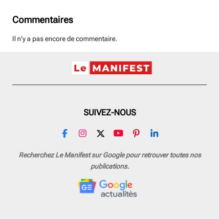
Commentaires
Il n'y a pas encore de commentaire.
SUIVEZ-NOUS
F
I
X
Y
P
L
a
n
o
i
i
c
s
u
n
n
Recherchez Le Manifest sur Google pour retrouver toutes nos
e
t
T
t
k
publications.
b
a
u
e
e
o
g
b
r
d
o
r
e
e
I
k
a
s
n
m
t