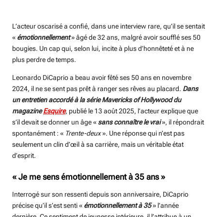
L’acteur oscarisé a confié, dans une interview rare, qu’il se sentait
«
émotionnellement
» âgé de 32 ans, malgré avoir soufflé ses 50
bougies. Un cap qui, selon lui, incite à plus d’honnêteté et à ne
plus perdre de temps.
Leonardo DiCaprio a beau avoir fêté ses 50 ans en novembre
2024, il ne se sent pas prêt à ranger ses rêves au placard.
Dans
un entretien accordé à la série
Mavericks of Hollywood du
magazine
Esquire
, publié le 13 août 2025, l’acteur explique que
s’il devait se donner un âge «
sans connaître le vrai
», il répondrait
spontanément : «
Trente-deux
». Une réponse qui n’est pas
seulement un clin d’œil à sa carrière, mais un véritable état
d’esprit.
« Je me sens émotionnellement à 35 ans »
Interrogé sur son ressenti depuis son anniversaire, DiCaprio
précise qu’il s’est senti «
émotionnellement à 35
» l’année
dernière. Ce sentiment de jeunesse intérieure, il l’attribue à un