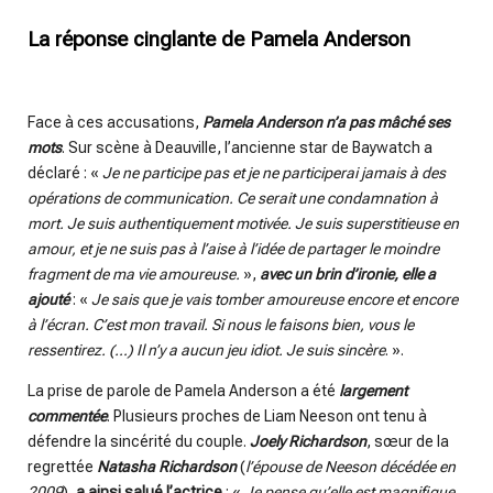
La réponse cinglante de Pamela Anderson
Face à ces accusations,
Pamela Anderson n’a pas mâché ses
mots
. Sur scène à Deauville, l’ancienne star de Baywatch a
déclaré : «
Je ne participe pas et je ne participerai jamais à des
opérations de communication. Ce serait une condamnation à
mort. Je suis authentiquement motivée. Je suis superstitieuse en
amour, et je ne suis pas à l’aise à l’idée de partager le moindre
fragment de ma vie amoureuse.
»,
avec un brin d’ironie, elle a
ajouté
: «
Je sais que je vais tomber amoureuse encore et encore
à l’écran. C’est mon travail. Si nous le faisons bien, vous le
ressentirez. (…) Il n’y a aucun jeu idiot. Je suis sincère
. ».
La prise de parole de Pamela Anderson a été
largement
commentée
. Plusieurs proches de Liam Neeson ont tenu à
défendre la sincérité du couple.
Joely Richardson
, sœur de la
regrettée
Natasha Richardson
(
l’épouse de Neeson décédée en
2009
),
a ainsi salué l’actrice
: «
Je pense qu’elle est magnifique.