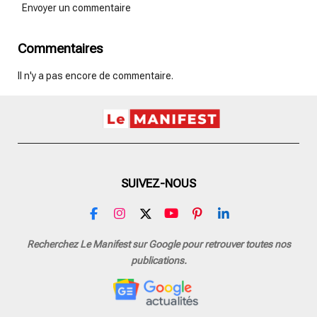
Envoyer un commentaire
Commentaires
Il n'y a pas encore de commentaire.
SUIVEZ-NOUS
F
I
X
Y
P
L
a
n
o
i
i
c
s
u
n
n
Recherchez Le Manifest sur Google pour retrouver toutes nos
e
t
T
t
k
publications.
b
a
u
e
e
o
g
b
r
d
o
r
e
e
I
k
a
s
n
m
t