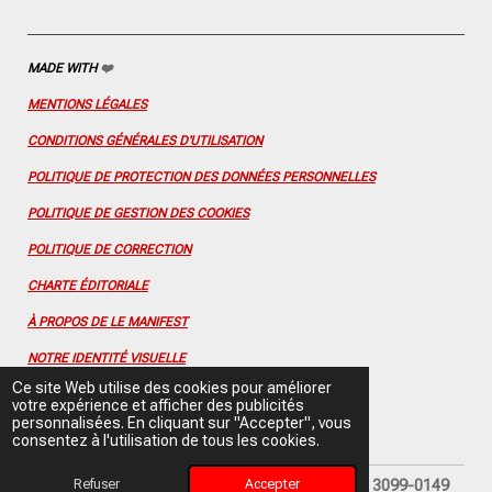
MADE WITH
❤️
MENTIONS LÉGALES
CONDITIONS GÉNÉRALES D'UTILISATION
POLITIQUE DE PROTECTION DES DONNÉES PERSONNELLES
POLITIQUE DE GESTION DES COOKIES
POLITIQUE DE CORRECTION
CHARTE ÉDITORIALE
À PROPOS DE LE MANIFEST
NOTRE IDENTITÉ VISUELLE
Ce site Web utilise des cookies pour améliorer
CONTACTEZ-NOUS
votre expérience et afficher des publicités
personnalisées. En cliquant sur "Accepter", vous
FLUX RSS
consentez à l'utilisation de tous les cookies.
Refuser
Accepter
© 2025 Le Manifest depuis 2021 - ISSN (en ligne) 3099-0149