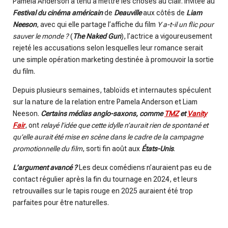
Pamela Anderson a tenu à mettre les choses au clair. Invitée au
Festival du cinéma américain
de
Deauville
aux côtés de
Liam
Neeson
, avec qui elle partage l’affiche du film
Y a-t-il un flic pour
sauver le monde ?
(
The Naked Gun
), l’actrice a vigoureusement
rejeté les accusations selon lesquelles leur romance serait
une simple opération marketing destinée à promouvoir la sortie
du film.
Depuis plusieurs semaines, tabloïds et internautes spéculent
sur la nature de la relation entre Pamela Anderson et Liam
Neeson.
Certains médias anglo-saxons, comme
TMZ
et
Vanity
Fair
, ont
relayé l’idée que cette idylle n’aurait rien de spontané et
qu’elle aurait été mise en scène dans le cadre de la campagne
promotionnelle du film
, sorti fin août aux
États-Unis
.
L’argument avancé ?
Les deux comédiens n’auraient pas eu de
contact régulier après la fin du tournage en 2024, et leurs
retrouvailles sur le tapis rouge en 2025 auraient été trop
parfaites pour être naturelles.