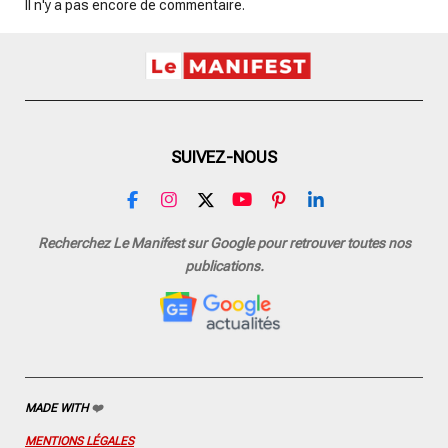
Il n'y a pas encore de commentaire.
SUIVEZ-NOUS
F
I
X
Y
P
L
a
n
o
i
i
c
s
u
n
n
Recherchez Le Manifest sur Google pour retrouver toutes nos
e
t
T
t
k
publications.
b
a
u
e
e
o
g
b
r
d
o
r
e
e
I
k
a
s
n
m
t
MADE WITH
❤️
MENTIONS LÉGALES