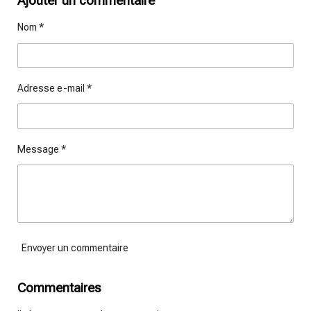
Ajouter un commentaire
a
a
a
a
g
g
g
g
Nom *
e
e
e
e
r
r
r
r
Adresse e-mail *
Message *
Envoyer un commentaire
Commentaires