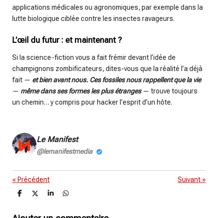
applications médicales ou agronomiques, par exemple dans la
lutte biologique ciblée contre les insectes ravageurs.
L’œil du futur : et maintenant ?
Si la science-fiction vous a fait frémir devant l’idée de
champignons zombificateurs, dites-vous que la réalité l’a déjà
fait —
et bien avant nous. Ces fossiles nous rappellent que la vie
—
même dans ses formes les plus étranges
— trouve toujours
un chemin… y compris pour hacker l’esprit d’un hôte.
Le Manifest
@lemanifestmedia
«
Précédent
Suivant
»
P
P
P
P
a
a
a
a
r
r
r
r
t
t
t
t