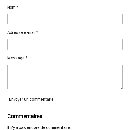
g
g
g
g
Nom *
e
e
e
e
r
r
r
r
Adresse e-mail *
Message *
Envoyer un commentaire
Commentaires
Il n'y a pas encore de commentaire.