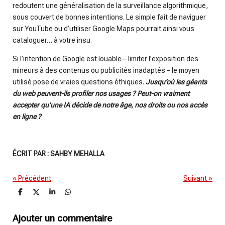
redoutent une généralisation de la surveillance algorithmique,
sous couvert de bonnes intentions. Le simple fait de naviguer
sur YouTube ou d’utiliser Google Maps pourrait ainsi vous
cataloguer… à votre insu.
Si l’intention de Google est louable – limiter l’exposition des
mineurs à des contenus ou publicités inadaptés – le moyen
utilisé pose de vraies questions éthiques.
Jusqu’où les géants
du web peuvent-ils profiler nos usages ? Peut-on vraiment
accepter qu’une IA décide de notre âge, nos droits ou nos accès
en ligne ?
ÉCRIT PAR : SAHBY MEHALLA
«
Précédent
Suivant
»
P
P
P
P
a
a
a
a
r
r
r
r
t
t
t
t
Ajouter un commentaire
a
a
a
a