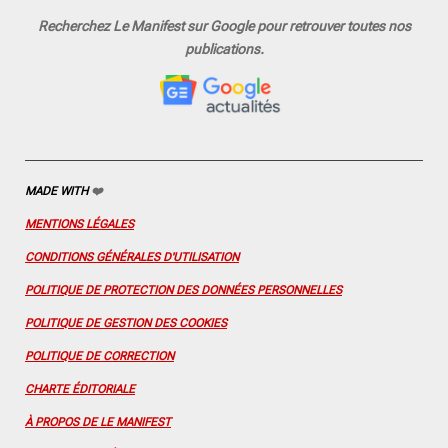
a
n
o
i
i
c
s
u
n
n
Recherchez Le Manifest sur Google pour retrouver toutes nos
e
t
T
t
k
publications.
b
a
u
e
e
o
g
b
r
d
o
r
e
e
I
k
a
s
n
m
t
MADE WITH
❤️
MENTIONS LÉGALES
CONDITIONS GÉNÉRALES D'UTILISATION
POLITIQUE DE PROTECTION DES DONNÉES PERSONNELLES
POLITIQUE DE GESTION DES COOKIES
POLITIQUE DE CORRECTION
CHARTE ÉDITORIALE
À PROPOS DE LE MANIFEST