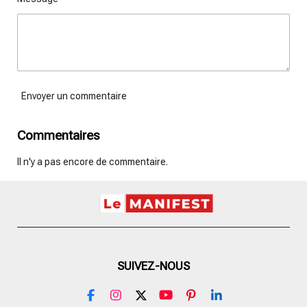
Envoyer un commentaire
Commentaires
Il n'y a pas encore de commentaire.
SUIVEZ-NOUS
F
I
X
Y
P
L