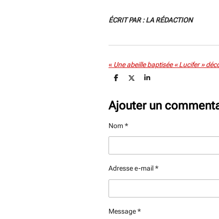
ÉCRIT PAR : LA RÉDACTION
«
P
P
P
a
a
a
r
r
r
t
t
t
Ajouter un commenta
a
a
a
g
g
g
e
e
e
Nom *
r
r
r
Adresse e-mail *
Message *