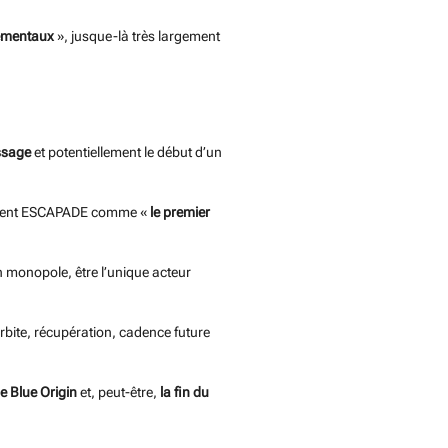
nementaux
», jusque-là très largement
assage
et potentiellement le début d’un
sidèrent ESCAPADE comme «
le premier
n monopole, être l’unique acteur
orbite, récupération, cadence future
 de Blue Origin
et, peut-être,
la fin du