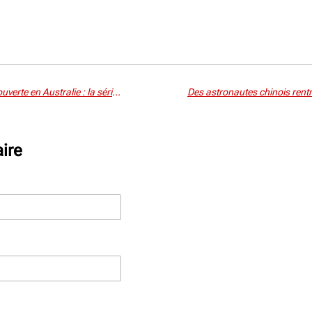
Une abeille baptisée « Lucifer » découverte en Australie : la série Netflix inspire la science
ire