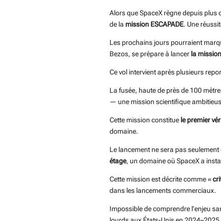
Alors que SpaceX règne depuis plus 
de la
mission ESCAPADE
. Une réussit
Les prochains jours pourraient marque
Bezos, se prépare à lancer
la missio
Ce vol intervient après plusieurs rep
La fusée, haute de près de 100 mètres,
— une mission scientifique ambitieus
Cette mission constitue
le premier vér
domaine.
Le lancement ne sera pas seulement é
étage
, un domaine où SpaceX a inst
Cette mission est décrite comme «
cri
dans les lancements commerciaux.
Impossible de comprendre l’enjeu sa
lourds aux États-Unis en 2024–2025, 