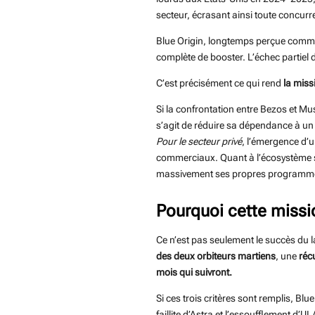
secteur, écrasant ainsi toute concur
Blue Origin, longtemps perçue comme 
complète de booster. L’échec partiel 
C’est précisément ce qui rend
la mis
Si la confrontation entre Bezos et Mu
s’agit de réduire sa dépendance à un
Pour le secteur privé
, l’émergence d’u
commerciaux. Quant à l’écosystème spa
massivement ses propres programm
Pourquoi cette missi
Ce n’est pas seulement le succès du l
des deux orbiteurs martiens
, une
réc
mois qui suivront.
Si ces trois critères sont remplis, Blu
faillite d’Astra et l’essoufflement d’UL