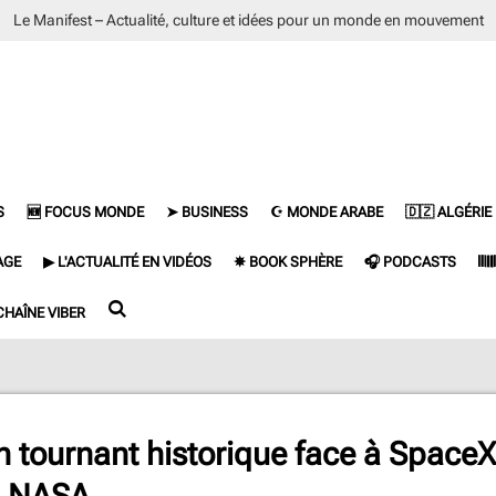
Le Manifest – Actualité, culture et idées pour un monde en mouvement
S
🆕 FOCUS MONDE
➤ BUSINESS
☪ MONDE ARABE
🇩🇿 ALGÉRIE
AGE
▶ L'ACTUALITÉ EN VIDÉOS
✵ BOOK SPHÈRE
🎧 PODCASTS
𝄃
CHAÎNE VIBER
un tournant historique face à Space
a NASA