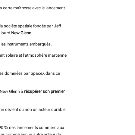
sa carte maîtresse avec le lancement
a société spatiale fondée par Jeff
r lourd
New Glenn.
r les instruments embarqués.
vent solaire et l’atmosphère martienne
ées dominées par SpaceX dans ce
e New Glenn à
récupérer son premier
enn devient ou non un acteur durable
de 90 % des lancements commerciaux
tages comme aucun autre acteur du