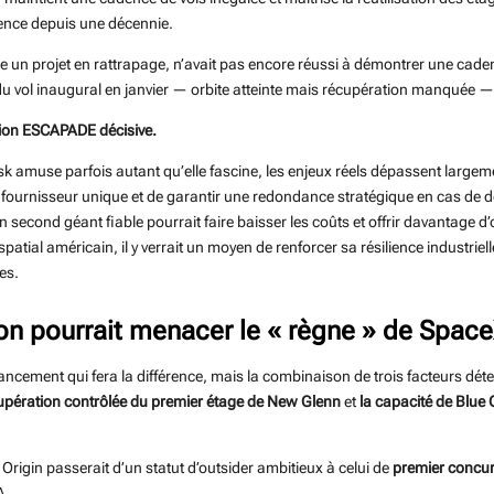
rence depuis une décennie.
un projet en rattrapage, n’avait pas encore réussi à démontrer une caden
du vol inaugural en janvier — orbite atteinte mais récupération manquée — é
sion ESCAPADE décisive.
sk amuse parfois autant qu’elle fascine, les enjeux réels dépassent largem
 fournisseur unique et de garantir une redondance stratégique en cas de d
n second géant fiable pourrait faire baisser les coûts et offrir davantage 
tial américain, il y verrait un moyen de renforcer sa résilience industriel
es.
on pourrait menacer le « règne » de Spac
ancement qui fera la différence, mais la combinaison de trois facteurs dé
upération contrôlée du premier étage de New Glenn
et
la capacité de Blue O
e Origin passerait d’un statut d’outsider ambitieux à celui de
premier concur
A.