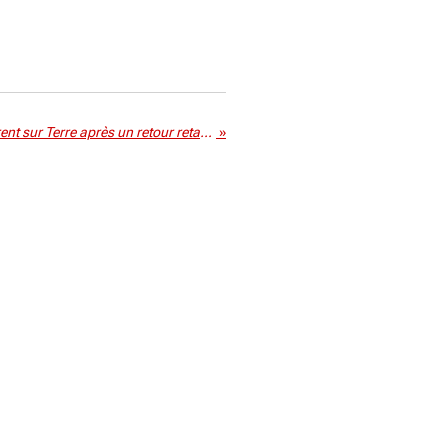
Des astronautes chinois rentrent sur Terre après un retour retardé par un impact de débris spatiaux
»