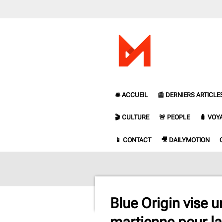
Passer
au
contenu
principal
🛎️ ACCUEIL
📰 DERNIERS ARTICLE
🎬 CULTURE
🚨 PEOPLE
🧳 VOY
📱 CONTACT
🎥 DAILYMOTION
Blue Origin vise 
martienne pour l