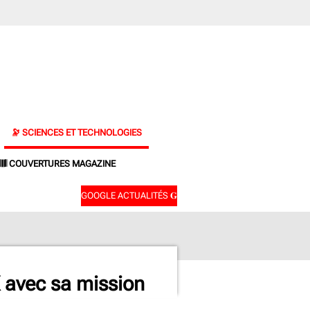
🔭 SCIENCES ET TECHNOLOGIES
𝄂𝄂𝄀𝄁𝄃𝄂𝄂𝄃 COUVERTURES MAGAZINE
GOOGLE ACTUALITÉS 𝐆
X avec sa mission