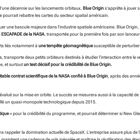
d’une décennie sur les lancements orbitaux,
Blue Origin
s’apprête à jouer 
e pourrait rebattre les cartes du secteur spatial américain.
r une bascule majeure dans l’industrie spatiale américaine. Blue Origin, l
n ESCAPADE de la NASA
, transportée pour la première fois par son lanceu
orts liés notamment à
une tempête géomagnétique
susceptible de perturbe
 transporte deux petits orbiteurs destinés à étudier l’interaction entre le 
e, et surtout
un test décisif pour la crédibilité de Blue Origin.
itable contrat scientifique de la NASA confié à Blue Origin
, après des ann
valué sur la mise en orbite. Le succès se mesurera aussi à la capacité d
allé un quasi-monopole technologique depuis 2015.
tique
» pour la crédibilité du programme, et pourrait déterminer si New Gl
ns rappeler la domination actuelle de SpaceX. L’entreprise assure plus 
maintient une cadence de vols inégalée et maîtrise la réutilisation des é