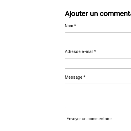
a
a
a
r
r
r
t
t
t
Ajouter un comment
a
a
a
g
g
g
e
e
e
Nom *
r
r
r
Adresse e-mail *
Message *
Envoyer un commentaire