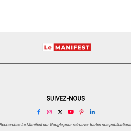
SUIVEZ-NOUS
F
I
X
Y
P
L
a
n
o
i
i
c
s
u
n
n
Recherchez Le Manifest sur Google pour retrouver toutes nos publications
e
t
T
t
k