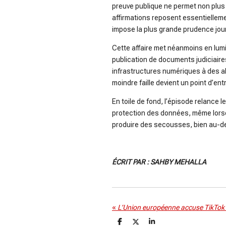
preuve publique ne permet non plus 
affirmations reposent essentiellem
impose la plus grande prudence jour
Cette affaire met néanmoins en lumi
publication de documents judiciair
infrastructures numériques à des ab
moindre faille devient un point d’ent
En toile de fond, l’épisode relance l
protection des données, même lorsq
produire des secousses, bien au-del
ÉCRIT PAR : SAHBY MEHALLA
«
P
P
P