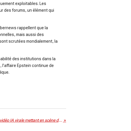
iquement exploitables. Les
ur des forums, un élément qui
ybernews rappellent que la
nnelles, mais aussi des
 sont scrutées mondialement, la
abilité des institutions dans la
’affaire Epstein continue de
ique.
Hollywood inquiet face à une vidéo IA virale mettant en scène de faux Tom Cruise et Brad Pitt
»