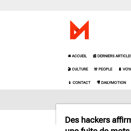
Passer
au
contenu
principal
🛎️ ACCUEIL
📰 DERNIERS ARTICLE
🎬 CULTURE
🚨 PEOPLE
🧳 VOY
📱 CONTACT
🎥 DAILYMOTION
Des hackers affir
une fuite de mots