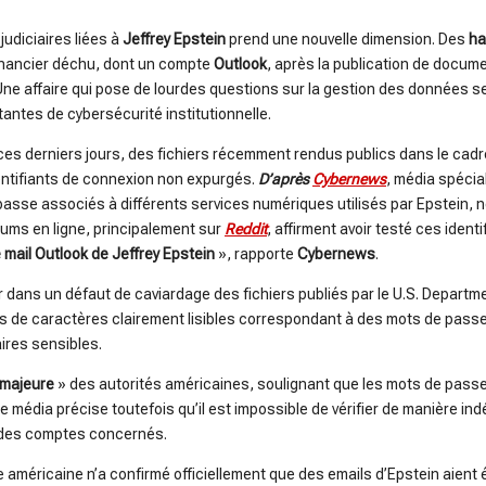
udiciaires liées à
Jeffrey Epstein
prend une nouvelle dimension. Des
ha
inancier déchu, dont un compte
Outlook
, après la publication de docume
 Une affaire qui pose de lourdes questions sur la gestion des données se
tantes de cybersécurité institutionnelle.
es derniers jours, des fichiers récemment rendus publics dans le cadre
ntifiants de connexion non expurgés.
D’après
Cybernews
, média spécia
asse associés à différents services numériques utilisés par Epstein,
rums en ligne, principalement sur
Reddit
, affirment avoir testé ces iden
 mail Outlook de Jeffrey Epstein
», rapporte
Cybernews
.
r dans un défaut de caviardage des fichiers publiés par le U.S. Departm
de caractères clairement lisibles correspondant à des mots de passe,
aires sensibles.
 majeure
» des autorités américaines, soulignant que les mots de passe 
 média précise toutefois qu’il est impossible de vérifier de manière in
 des comptes concernés.
 américaine n’a confirmé officiellement que des emails d’Epstein aient