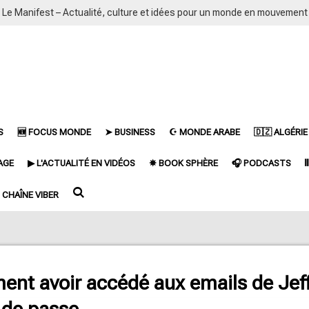
Le Manifest – Actualité, culture et idées pour un monde en mouvement
S
🆕 FOCUS MONDE
➤ BUSINESS
☪ MONDE ARABE
🇩🇿 ALGÉRIE
AGE
▶ L'ACTUALITÉ EN VIDÉOS
✵ BOOK SPHÈRE
🎧 PODCASTS

CHAÎNE VIBER
ment avoir accédé aux emails de Jef
 de passe