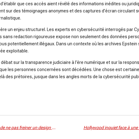
d’établir que ces accès aient révélé des informations inédites ou jurid
ent sur des témoignages anonymes et des captures d’écran circulant s
nalistique.
ère un enjeu structurel. Les experts en cybersécurité interrogés par C
es sans redaction rigoureuse expose non seulement des données perso
us potentiellement illégaux. Dans un contexte où les archives Epstein
rée exploitable.
e débat sur la transparence judiciaire à l’ère numérique et sur la respons
ue les personnes concernées sont décédées. Une chose est certaine, l
à des prétoires, jusque dans les angles morts de la cybersécurité publ
L’Union européenne accuse TikTok de ne pas freiner un design jugé addictif