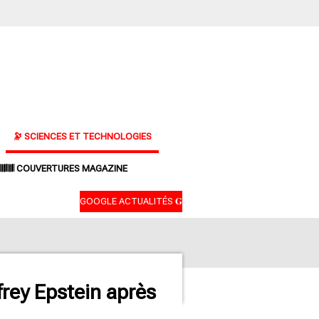
🔭 SCIENCES ET TECHNOLOGIES
𝄃𝄂𝄂𝄀𝄁𝄃𝄂𝄂𝄃 COUVERTURES MAGAZINE
GOOGLE ACTUALITÉS 𝐆
frey Epstein après