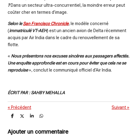
?
Dans un secteur ultra-concurrentiel, la moindre erreur peut
coûter cher en termes d’image.
Selon le
San Francisco Chronicle
, le modèle concerné
(
immatriculé VT-AEH
) est un ancien avion de Delta récemment
acquis par Air India dans le cadre du renouvellement de sa
flotte.
«
Nous présentons nos excuses sincères aux passagers affectés.
Une enquête approfondie est en cours pour éviter que cela ne se
reproduise
», conclut le communiqué officiel d’Air India.
ÉCRIT PAR : SAHBY MEHALLA
«
Précédent
Suivant
»
P
P
P
P
a
a
a
a
r
r
r
r
t
t
t
t
Ajouter un commentaire
a
a
a
a