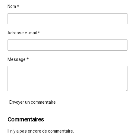
g
g
g
g
Nom *
e
e
e
e
r
r
r
r
Adresse e-mail *
Message *
Envoyer un commentaire
Commentaires
Il n'y a pas encore de commentaire.