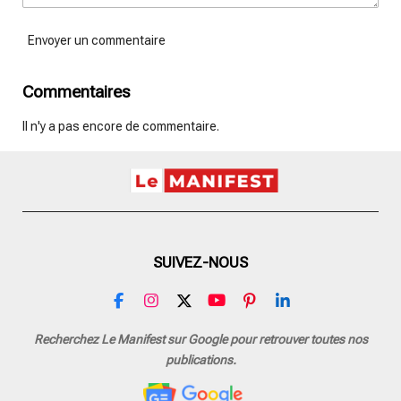
Envoyer un commentaire
Commentaires
Il n'y a pas encore de commentaire.
SUIVEZ-NOUS
F
I
X
Y
P
L
a
n
o
i
i
c
s
u
n
n
Recherchez Le Manifest sur Google pour retrouver toutes nos
e
t
T
t
k
publications.
b
a
u
e
e
o
g
b
r
d
o
r
e
e
I