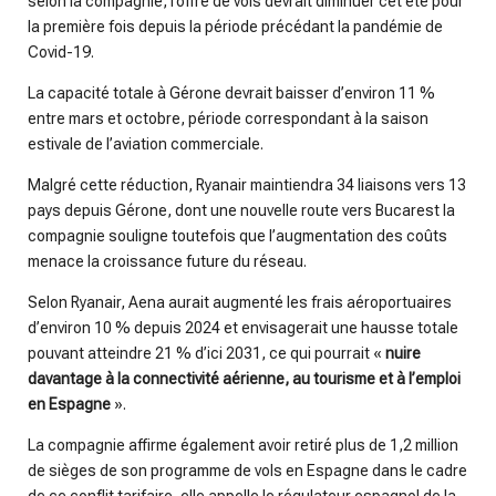
selon la compagnie, l’offre de vols devrait diminuer cet été pour
la première fois depuis la période précédant la pandémie de
Covid-19.
La capacité totale à Gérone devrait baisser d’environ 11 %
entre mars et octobre, période correspondant à la saison
estivale de l’aviation commerciale.
Malgré cette réduction, Ryanair maintiendra 34 liaisons vers 13
pays depuis Gérone, dont une nouvelle route vers Bucarest la
compagnie souligne toutefois que l’augmentation des coûts
menace la croissance future du réseau.
Selon Ryanair, Aena aurait augmenté les frais aéroportuaires
d’environ 10 % depuis 2024 et envisagerait une hausse totale
pouvant atteindre 21 % d’ici 2031, ce qui pourrait «
nuire
davantage à la connectivité aérienne, au tourisme et à l’emploi
en Espagne
».
La compagnie affirme également avoir retiré plus de 1,2 million
de sièges de son programme de vols en Espagne dans le cadre
de ce conflit tarifaire, elle appelle le régulateur espagnol de la