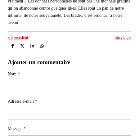
vraiment ? Les données personnelles ne sont pas une monnaie gratuite
qu’on abandonne contre quelques likes. Elles sont un pan de notre
intimité, de notre souveraineté. Les brader, c’est renoncer à notre
avenir.
«
Précédent
Suivant
»
P
P
P
P
a
a
a
a
r
r
r
r
t
t
t
t
Ajouter un commentaire
a
a
a
a
g
g
g
g
e
e
e
e
Nom *
r
r
r
r
Adresse e-mail *
Message *