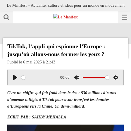
Le Manifest – Actualité, culture et idées pour un monde en mouvement
Passer
au
contenu
principal
TikTok, l’appli qui espionne l’Europe :
jusqu’où allons-nous fermer les yeux ?
Publié le 6 mai 2025 à 21:43
00:00
P
M
S
l
u
e
C’est un chiffre qui fait froid dans le dos : 530 millions d’euros
a
t
t
d’amende infligés à TikTok pour avoir transféré les données
y
e
t
d’Européens vers la Chine. Un demi-milliard.
i
ÉCRIT PAR : SAHBY MEHALLA
n
g
s