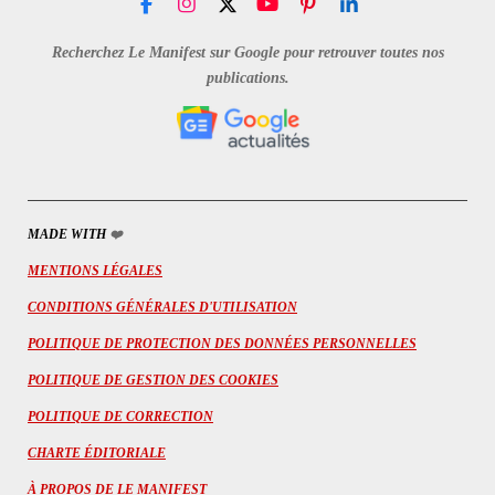
F
I
X
Y
P
L
a
n
o
i
i
c
s
u
n
n
Recherchez Le Manifest sur Google pour retrouver toutes nos
e
t
T
t
k
publications.
b
a
u
e
e
o
g
b
r
d
o
r
e
e
I
k
a
s
n
m
t
MADE WITH
❤️
MENTIONS LÉGALES
CONDITIONS GÉNÉRALES D'UTILISATION
POLITIQUE DE PROTECTION DES DONNÉES PERSONNELLES
POLITIQUE DE GESTION DES COOKIES
POLITIQUE DE CORRECTION
CHARTE ÉDITORIALE
À PROPOS DE LE MANIFEST