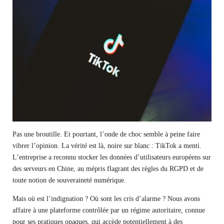
Pas une broutille. Et pourtant, l’onde de choc semble à peine faire
vibrer l’opinion. La vérité est là, noire sur blanc : TikTok a menti.
L’entreprise a reconnu stocker les données d’utilisateurs européens sur
des serveurs en Chine, au mépris flagrant des règles du RGPD et de
toute notion de souveraineté numérique.
Mais où est l’indignation ? Où sont les cris d’alarme ? Nous avons
affaire à une plateforme contrôlée par un régime autoritaire, connue
pour ses pratiques opaques, qui accède potentiellement à des