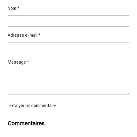
g
g
g
g
Nom *
e
e
e
e
r
r
r
r
Adresse e-mail *
Message *
Envoyer un commentaire
Commentaires