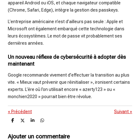
appareil Android ou iOS, et chaque navigateur compatible
(Chrome, Safari, Edge), intègre la gestion des passkeys.
L’entreprise américaine n’est d’ailleurs pas seule : Apple et
Microsoft ont également embarqué cette technologie dans
leurs écosystèmes. Le mot de passe vit probablement ses
dernières années.
Un nouveau réflexe de cybersécurité à adopter dès
maintenant
Google recommande vivement d’effectuer la transition au plus
vite. « Mieux vaut prévenir que réinitialiser », ironisent certains
experts. L’ère où l’on utilisait encore « azerty123 » ou «
monchien2020 » pourrait bien être révolue.
«
Précédent
Suivant
»
P
P
P
P
a
a
a
a
r
r
r
r
t
t
t
t
Ajouter un commentaire
a
a
a
a