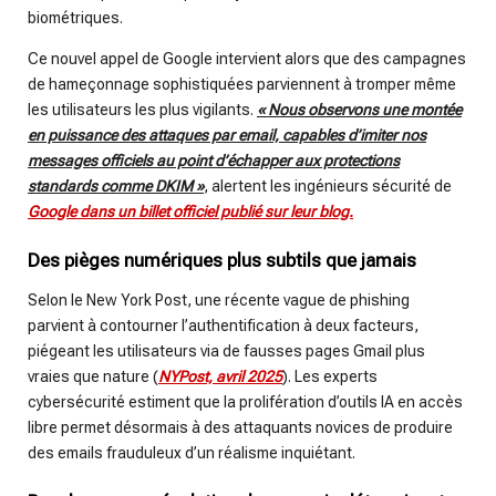
biométriques.
Ce nouvel appel de Google intervient alors que des campagnes
de hameçonnage sophistiquées parviennent à tromper même
les utilisateurs les plus vigilants.
« Nous observons une montée
en puissance des attaques par email, capables d’imiter nos
messages officiels au point d’échapper aux protections
standards comme DKIM »
, alertent les ingénieurs sécurité de
Google dans un billet officiel publié sur leur blog.
Des pièges numériques plus subtils que jamais
Selon le New York Post, une récente vague de phishing
parvient à contourner l’authentification à deux facteurs,
piégeant les utilisateurs via de fausses pages Gmail plus
vraies que nature (
NYPost, avril 2025
). Les experts
cybersécurité estiment que la prolifération d’outils IA en accès
libre permet désormais à des attaquants novices de produire
des emails frauduleux d’un réalisme inquiétant.