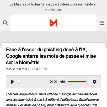
Le Manifest – Actualité, culture et idées pour un monde en
Passer
mouvement
au
contenu
principal
Face à l’essor du phishing dopé à l’IA,
Google enterre les mots de passe et mise
sur la biométrie
Publié le 8 mai 2025 à 18:23
00:00
P
M
S
l
u
e
C’est un virage radical mais attendu : Google vient de lancer un
a
t
t
avertissement clair à ses 1,8 milliard d’utilisateurs Gmail dans le
y
e
t
monde. Les mots de passe, pilier historique de la cybersécurité,