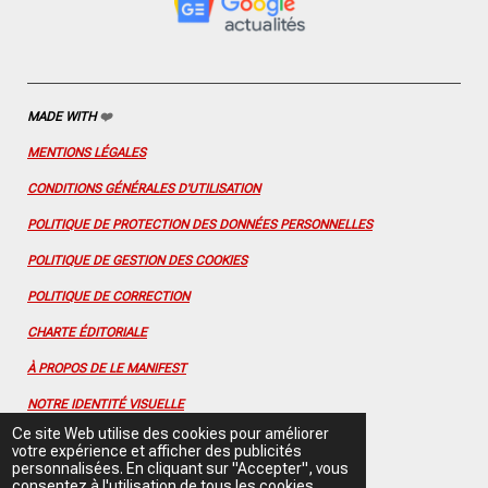
o
r
e
e
I
k
a
s
n
m
t
MADE WITH
❤️
MENTIONS LÉGALES
CONDITIONS GÉNÉRALES D'UTILISATION
POLITIQUE DE PROTECTION DES DONNÉES PERSONNELLES
POLITIQUE DE GESTION DES COOKIES
POLITIQUE DE CORRECTION
CHARTE ÉDITORIALE
À PROPOS DE LE MANIFEST
NOTRE IDENTITÉ VISUELLE
Ce site Web utilise des cookies pour améliorer
CONTACTEZ-NOUS
votre expérience et afficher des publicités
personnalisées. En cliquant sur "Accepter", vous
FLUX RSS
consentez à l'utilisation de tous les cookies.