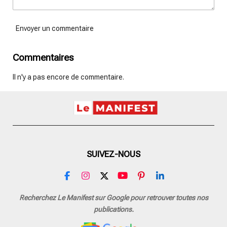
Envoyer un commentaire
Commentaires
Il n'y a pas encore de commentaire.
SUIVEZ-NOUS
F
I
X
Y
P
L
a
n
o
i
i
c
s
u
n
n
Recherchez Le Manifest sur Google pour retrouver toutes nos
e
t
T
t
k
publications.
b
a
u
e
e
o
g
b
r
d