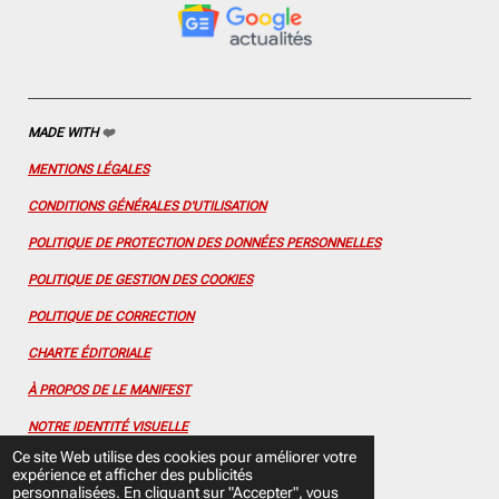
o
r
e
e
I
k
a
s
n
m
t
MADE WITH
❤️
MENTIONS LÉGALES
CONDITIONS GÉNÉRALES D'UTILISATION
POLITIQUE DE PROTECTION DES DONNÉES PERSONNELLES
POLITIQUE DE GESTION DES COOKIES
POLITIQUE DE CORRECTION
CHARTE ÉDITORIALE
À PROPOS DE LE MANIFEST
NOTRE IDENTITÉ VISUELLE
Ce site Web utilise des cookies pour améliorer votre
CONTACTEZ-NOUS
expérience et afficher des publicités
personnalisées. En cliquant sur "Accepter", vous