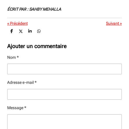
ÉCRIT PAR : SAHBY MEHALLA
«
Précédent
Suivant
»
P
P
P
P
a
a
a
a
r
r
r
r
t
t
t
t
Ajouter un commentaire
a
a
a
a
g
g
g
g
Nom *
e
e
e
e
r
r
r
r
Adresse e-mail *
Message *