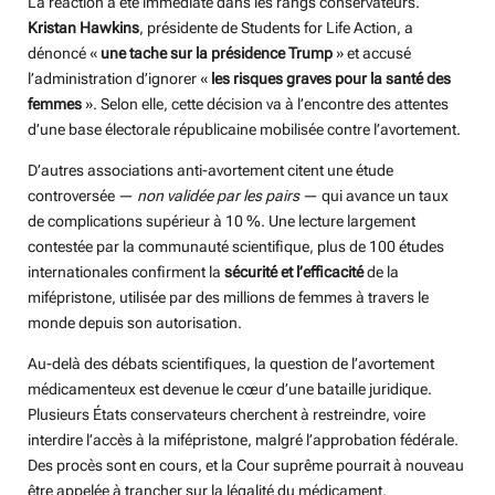
La réaction a été immédiate dans les rangs conservateurs.
Kristan Hawkins
, présidente de Students for Life Action, a
dénoncé «
une tache sur la présidence Trump
» et accusé
l’administration d’ignorer «
les risques graves pour la santé des
femmes
». Selon elle, cette décision va à l’encontre des attentes
d’une base électorale républicaine mobilisée contre l’avortement.
D’autres associations anti-avortement citent une étude
controversée —
non validée par les pairs
— qui avance un taux
de complications supérieur à 10 %. Une lecture largement
contestée par la communauté scientifique, plus de 100 études
internationales confirment la
sécurité et l’efficacité
de la
mifépristone, utilisée par des millions de femmes à travers le
monde depuis son autorisation.
Au-delà des débats scientifiques, la question de l’avortement
médicamenteux est devenue le cœur d’une bataille juridique.
Plusieurs États conservateurs cherchent à restreindre, voire
interdire l’accès à la mifépristone, malgré l’approbation fédérale.
Des procès sont en cours, et la Cour suprême pourrait à nouveau
être appelée à trancher sur la légalité du médicament.