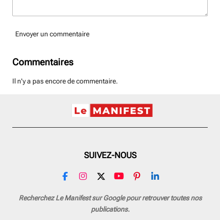
Envoyer un commentaire
Commentaires
Il n'y a pas encore de commentaire.
SUIVEZ-NOUS
F
I
X
Y
P
L
a
n
o
i
i
c
s
u
n
n
Recherchez Le Manifest sur Google pour retrouver toutes nos
e
t
T
t
k
publications.
b
a
u
e
e
o
g
b
r
d